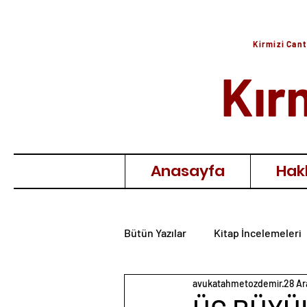
Kirmizi Cant
Kır
Anasayfa
Hak
Bütün Yazılar
Kitap İncelemeleri
avukatahmetozdemir
28 Ar
Film İncelemeleri
Anı & Hat