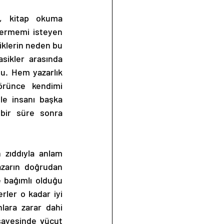
nermemi isteyen 
iklerin neden bu 
sikler arasında 
u. Hem yazarlık 
örünce kendimi 
e insanı başka 
ir süre sonra 
zarın doğrudan 
e bağımlı olduğu 
ler o kadar iyi 
lara zarar dahi 
sayesinde vücut 