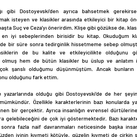
lmak isteyen ve klasikler arasında etkileyici bir kitap ö
k başta Suç ve Ceza’yı önerirdim. Klişe gibi gözükse de, klas
ın en iyi sebeplerinden birisidir bu kitap. Okuduğum kla
 de bir süre sonra tedirginlik hissetmeme sebep olmuşt
siklerin de bu kalite ve etkileyicilikte olduğunu g
olmuş hem de bütün klasikler bu üslup ve anlatım il
 çok şanslı olduğumu düşünmüştüm. Ancak bunların b
yonu olduğunu fark ettim.
mümkündür. Özellikle karakterlerinin bazı konularda ya
ilinen bir gerçektir. Ayrıca insanlığın evrensel dürtülerin
a gelebileceğini de çok iyi göstermektedir. Bazı karakter
 sonra fazla naif davranmaları neticesinde başka insan
üzden iyinin kıymeti kötüyle, güzelin kıymeti de çirkin 