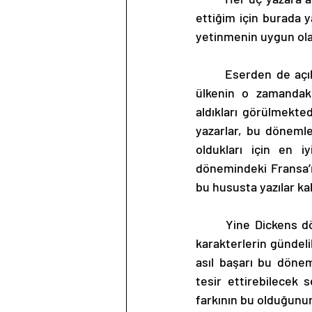
ettiğim için burada 
yetinmenin uygun ol
	Eserden de açıkça anlaşılacağı üzere, bütün büyük sanatçıların bulundukları toplumun, 
ülkenin o zamandaki
aldıkları görülmekte
yazarlar, bu dönemler
oldukları için en iy
dönemindeki Fransa’n
bu hususta yazılar kal
	Yine Dickens döneminde İngilizlerin 19. yy’ın en rahat ülkesi olduğu göz önüne alınırsa 
karakterlerin gündeli
asıl başarı bu dönem
tesir ettirebilecek 
farkının bu olduğunun