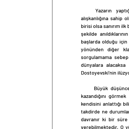
	Yazarın yaptığı gibi Dostoyevski’den ayrıca bahsetmek gerekirse, kitap okuma 
alışkanlığına sahip o
birisi olsa sanırım il
şekilde anıldıkların
başlarda olduğu için
yönünden diğer kla
sorgulamama sebep 
dünyalara alacaksa
Dostoyevski’nin ilüz
	Büyük düşünce yazarlarında olduğu gibi Dostoyevski’de de her şeyin zıddıyla anlam 
kazandığını görmek 
kendisini anlattığı b
takdirde ne durumlar
davranır ki bir süre
verebilmektedir. O y