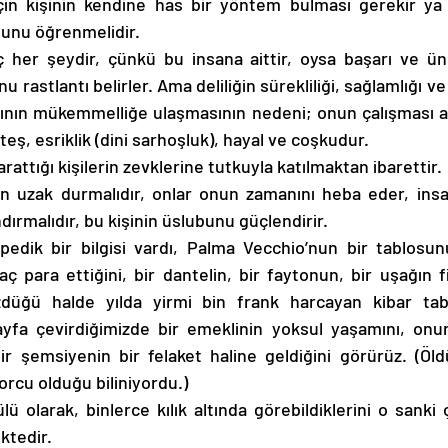
in kişinin kendine has bir yöntem bulması gerekir ya d
unu öğrenmelidir.
 her şeydir, çünkü bu insana aittir, oysa başarı ve ün 
u rastlantı belirler. Ama deliliğin sürekliliği, sağlamlığı ve
tının mükemmelliğe ulaşmasının nedeni; onun çalışması artı
eş, esriklik (dini sarhoşluk), hayal ve coşkudur.
rattığı kişilerin zevklerine tutkuyla katılmaktan ibarettir.
n uzak durmalıdır, onlar onun zamanını heba eder, insan
dırmalıdır, bu kişinin üslubunu güçlendirir.
opedik bir bilgisi vardı, Palma Vecchio’nun bir tablosunu
ç para ettiğini, bir dantelin, bir faytonun, bir uşağın fiy
düğü halde yılda yirmi bin frank harcayan kibar taba
ayfa çevirdiğimizde bir emeklinin yoksul yaşamını, onun i
bir şemsiyenin bir felaket haline geldiğini görürüz. (Öl
orcu olduğu biliniyordu.)
lü olarak, binlerce kılık altında görebildiklerini o sanki 
ktedir.