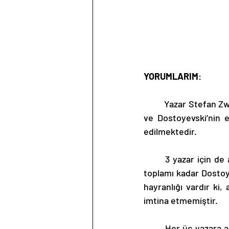
YORUMLARIM
:
	Yazar Stefan Zweig tarafından kaleme alınan eserde, üç büyük yazar olan Balzac, Dickens 
ve Dostoyevski’nin e
edilmektedir.
	3 yazar için de ayrı ayrı başlıklar açan yazar, Dickens ve Balzac’a ayırdığı sayfa sayısının 
toplamı kadar Dostoye
hayranlığı vardır ki
imtina etmemiştir.
	Her üç yazara ait önemli anekdot ve düşüncelerini alıntılar kısmında detaylı olarak ifade 