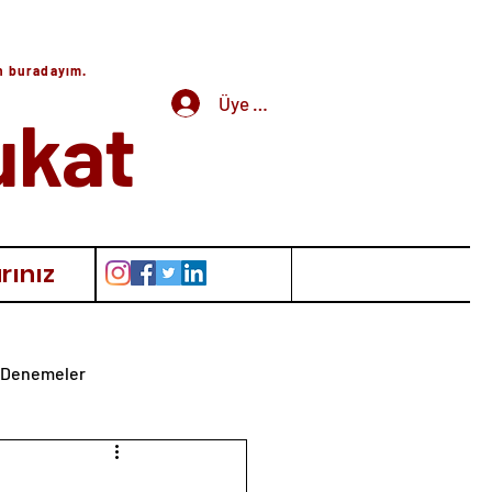
in buradayım.
Üye Girişi
ukat
rınız
Denemeler