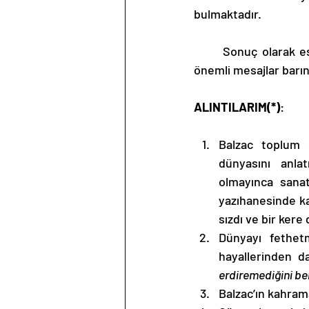
bulmaktadır.
	Sonuç olarak eser, her yaştan okuyucunun okuması gereken ve kendisine katabileceği 
önemli mesajlar barınd
ALINTILARIM(*)
:
Balzac toplum d
dünyasını anla
olmayınca sanat
yazıhanesinde kat
sızdı ve bir ker
Dünyayı fethetm
hayallerinden d
erdiremediğini b
Balzac’ın kahrama