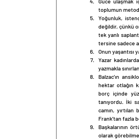
Güce ulaşmak iç
toplumun metod
Yoğunluk, istenç
değildir, çünkü on
tek yanlı saplan
tersine sadece at
Onun yaşantısı ya
Yazar kadınlarda
yazmakla sınırlan
Balzac’ın ansikl
hektar otlağın ka
borç içinde yüz
tanıyordu. İki s
camın, yırtılan 
Frank’tan fazla b
Başkalarının örtü
olarak görebilme