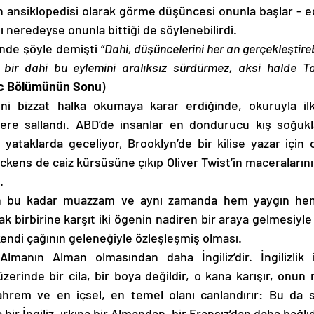
ansiklopedisi olarak görme düşüncesi onunla başlar - e
 neredeyse onunla bittiği de söylenebilirdi.
inde şöyle demişti “
Dahi, düşüncelerini her an gerçekleştireb
bir dahi bu eylemini aralıksız sürdürmez, aksi halde Tan
c Bölümünün Sonu
)
ini bizzat halka okumaya karar erdiğinde, okuruyla il
tere sallandı. ABD’de insanlar en dondurucu kış soğukla
 yataklarda geceliyor, Brooklyn’de bir kilise yazar için
kens de caiz kürsüsüne çıkıp Oliver Twist’in maceralarını 
.
in bu kadar muazzam ve aynı zamanda hem yaygın hem 
 birbirine karşıt iki ögenin nadiren bir araya gelmesiyle 
kendi çağının geleneğiyle özleşleşmiş olması.
Almanın Alman olmasından daha İngiliz’dir. İngilizlik i
erinde bir cila, bir boya değildir, o kana karışır, onun r
hrem ve en içsel, en temel olanı canlandırır: Bu da sa
bir İngiliz, ırkına bir Almandan, bir Fransız’dan daha bağlıd