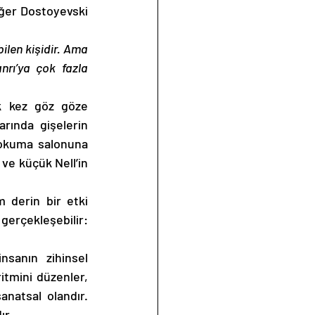
ğer Dostoyevski 
ilen kişidir. Ama 
rı’ya çok fazla 
k kez göz göze 
rında gişelerin 
 okuma salonuna 
ve küçük Nell’in 
derin bir etki 
gerçekleşebilir: 
nsanın zihinsel 
itmini düzenler, 
natsal olandır. 
ır. 