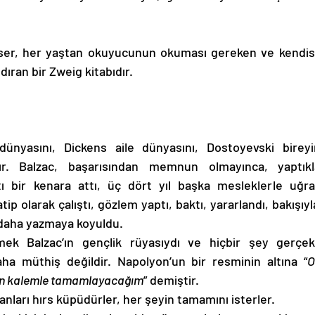
ıran bir Zweig kitabıdır.
ünyasını, Dickens aile dünyasını, Dostoyevski bireyin
tır. Balzac, başarısından memnun olmayınca, yaptıkl
ı bir kenara attı, üç dört yıl başka mesleklerle uğraş
ip olarak çalıştı, gözlem yaptı, baktı, yararlandı, bakışıyl
e daha yazmaya koyuldu.
ek Balzac’ın gençlik rüyasıydı ve hiçbir şey gerçek
aha müthiş değildir. Napolyon’un bir resminin altına “
O
en kalemle tamamlayacağım
” demiştir.
nları hırs küpüdürler, her şeyin tamamını isterler.