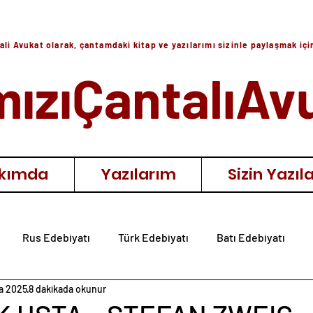
ali Avukat olarak, çantamdaki kitap ve yazılarımı sizinle paylaşmak iç
mızıÇantalıAv
kımda
Yazılarım
Sizin Yazıla
Rus Edebiyatı
Türk Edebiyatı
Batı Edebiyatı
a 2025
8 dakikada okunur
ıra
Diğer