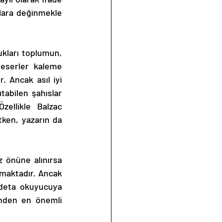
lara değinmekle 
eserler kaleme 
 Ancak asıl iyi 
tabilen şahıslar 
zellikle Balzac 
ken, yazarın da 
lmaktadır. Ancak 
adeta okuyucuya 
inden en önemli 