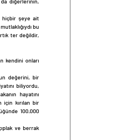
a diğerlerinin, 
hiçbir şeye ait 
 mutlaklığıydı bu 
k ter değildir, 
 kendini onları 
n değerini, bir 
atını biliyordu, 
kanın hayatını 
çin kırılan bir 
düğünde 100.000 
çıplak ve berrak 