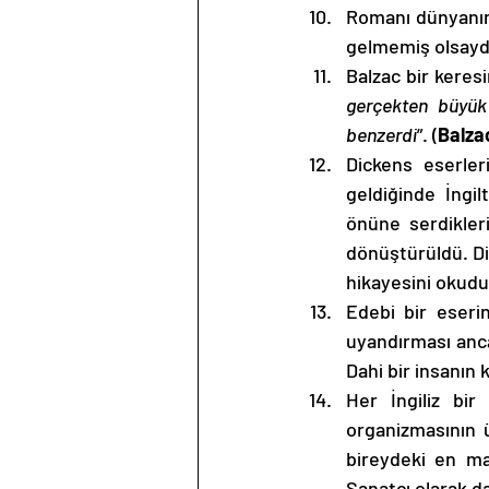
Romanı dünyanın 
gelmemiş olsaydı
Balzac bir keres
gerçekten büyük 
benzerdi
”. (
Balza
Dickens eserler
geldiğinde İngil
önüne serdikleri
dönüştürüldü. Dic
hikayesini okudu
Edebi bir eser
uyandırması ancak
Dahi bir insanın 
Her İngiliz bir 
organizmasının üz
bireydeki en ma
Sanatçı olarak da 