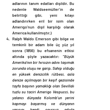
adlarının tanım edatları dişildir. Bu 
nedenle Waldseemüller’in de 
belirttiği gibi, yeni kıtayı 
adlandırırken eril bir isim olan 
Amerigo’nun dişil karşılığı olarak 
America kullanılmıştır.)
Ralph Waldo Emerson gibi bilge ve 
temkinli bir adam bile üç yüz yıl 
sonra (1856) bu efsanenin etkisi 
altında şöyle yazacaktır: “
Büyük 
Amerika’nın bir hırsızın adını taşımak 
zorunda oluşu ne garip. Sahip olduğu 
en yüksek denizcilik rütbesi, asla 
denize açılmayan bir keşif gezisinde 
tayfa başının yamaklığı olan Sevillalı 
tuzlu su taciri Amerigo Vespucci, bu 
yalancı dünyada Kolomb’un yerini 
kapmayı başarmış ve dünyanın 
yarısını kendi onursuz adıyla 