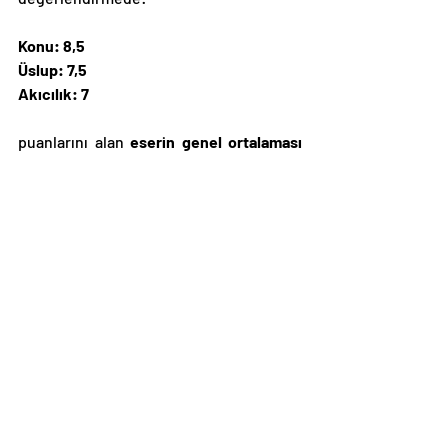
Konu: 8,5
Üslup: 7,5
Akıcılık: 7
puanlarını alan 
eserin genel ortalaması 
ise, 7,7 puandır.
 8 barajına yaklaşması 
sebebiyle kesinlikle okunması gereken 
hem biyografik hem de etkileyici Zweig 
eserlerinden olduğunun ifade edilmesi 
gerekmektedir.
(*) : Alıntılar başlığındaki bütün kısımlar:
AMERİGO – TARİHSEL BİR YANLIŞLIĞIN 
HİKAYESİ
Yazar: Stefan Zweig
Yayınevi: Can Yayınları
Baskı: 14. Baskı – Şubat 2022