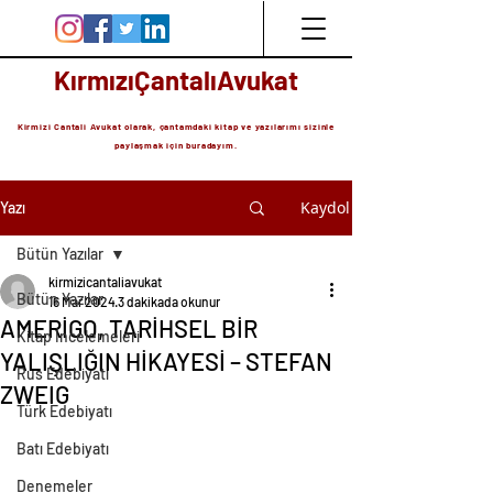
KırmızıÇantalıAvukat
Kirmizi Cantali Avukat olarak, çantamdaki kitap ve yazılarımı sizinle
paylaşmak için buradayım.
Kaydol
Yazı
Bütün Yazılar
kirmizicantaliavukat
Bütün Yazılar
16 Mar 2024
3 dakikada okunur
AMERİGO, TARİHSEL BİR
Kitap İncelemeleri
YALIŞLIĞIN HİKAYESİ – STEFAN
Rus Edebiyatı
ZWEIG
Türk Edebiyatı
Batı Edebiyatı
Denemeler