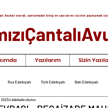
ali Avukat olarak, çantamdaki kitap ve yazılarımı sizinle paylaşmak iç
mızıÇantalıAv
kımda
Yazılarım
Sizin Yazıla
Rus Edebiyatı
Türk Edebiyatı
Batı Edebiyatı
 2023
4 dakikada okunur
ıra
Diğer