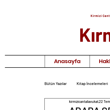
Kirmizi Cant
Kır
Anasayfa
Hak
Bütün Yazılar
Kitap İncelemeleri
kirmizicantaliavukat
22 Tem
Film İncelemeleri
Anı & Hat