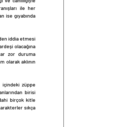
ışları ile her 
n ise gıyabında 
rdeşi olacağına 
rar zor duruma 
 olarak aklının 
larından birisi 
hi birçok kitle 
arakterler sıkça 