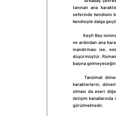
	Arkadaş çevresinde de şımarık olmasının yanında bir o kadar da saflığı ve cahilliğiyle 
tanınan ana karakte
seferinde kendisini 
kendisiyle dalga geçi
	Keşfi Bey ismindeki yalan düşkünü arkadaşının sevdiği kızın öldüğünü aniden iddia etmesi 
ve ardından ana kara
inandırması ise, es
düşürmüştür. Roman, B
başına gelmeyeceğini
	Tanzimat döneminde sıkça işlenen zengin ve alafranga yaşam çabası içindeki züppe 
karakterlerin, dönem
olması da eseri diğe
iletişim kanallarında
görülmektedir. 