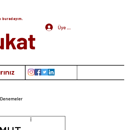
in buradayım.
Üye Girişi
ukat
rınız
Denemeler