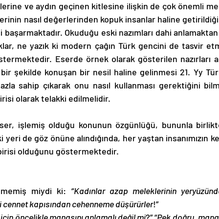
rinin nasıl değerlerinden kopuk insanlar haline getirildiğini
 başarmaktadır. Okuduğu eski nazımları dahi anlamaktan a
klar, ne yazık ki modern çağın Türk gencini de tasvir etm
termektedir. Eserde örnek olarak gösterilen nazırları a
k bir şekilde konuşan bir nesil haline gelinmesi 21. Yy Tür
azla sahip çıkarak onu nasıl kullanması gerektiğini bilme
isi olarak telakki edilmelidir. 
i yeri de göz önüne alındığında, her yaştan insanımızın ke
birisi olduğunu göstermektedir. 
memiş miydi ki: “
Kadınlar azap meleklerinin yeryüzünd
bizi cennet kapısından cehenneme düşürürler
!” 
çin öncelikle manasını anlamalı değil mi
?” “
Pek doğru, manas