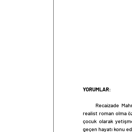
YORUMLAR
: 
	Recaizade Mahmut Ekrem’in kaleme almış olduğu eser, modern Türk Edebiyatında ilk 
realist roman olma öz
çocuk olarak yetişme
geçen hayatı konu edil