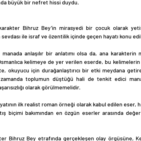
nda büyük bir nefret hissi duydu. 
arakter Bihruz Bey’in mirasyedi bir çocuk olarak yeti
evdası ile israf ve özentilik içinde geçen hayatı konu edil
 manada anlaşılır bir anlatımı olsa da, ana karakterin m
Osmanlıca kelimeye de yer verilen eserde, bu kelimelerin 
kte, okuyucu için durağanlaştırıcı bir etki meydana getir
ı zamanda toplumun düştüğü hali de tenkit edici man
şarısızlığı olarak görülmemelidir. 
yatının ilk realist roman örneği olarak kabul edilen eser, h
ış biçimi bakımından en özgün eserler arasında değerle
ter Bihruz Bey etrafında gerçekleşen olay örgüsüne, Ke