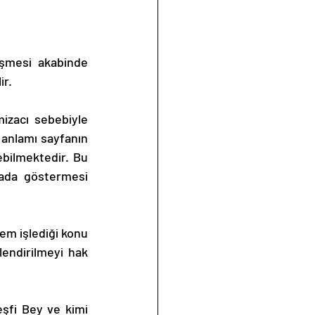
şmesi akabinde 
ir.
izacı sebebiyle 
anlamı sayfanın 
ebilmektedir. Bu 
ada göstermesi 
em işlediği konu 
ndirilmeyi hak 
şfi Bey ve kimi 