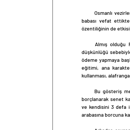
	Osmanlı vezirlerinden birisinin oğlu olan ana karakter, oldukça zengin olmakla birlikte 
babası vefat ettikte
özentiliğinin de etkis
	Almış olduğu Fransızca dersinde herhangi bir kural öğrenmemesine karşın keyfine 
düşkünlüğü sebebiyle
ödeme yapmaya başlam
eğitimi, ana karakte
kullanması, alafrang
	Bu gösteriş merakı sebebiyle dönemine göre oldukça pahalı olan bir de at arabasını 
borçlanarak senet ka
ve kendisini 3 defa 
arabasına borcuna kar