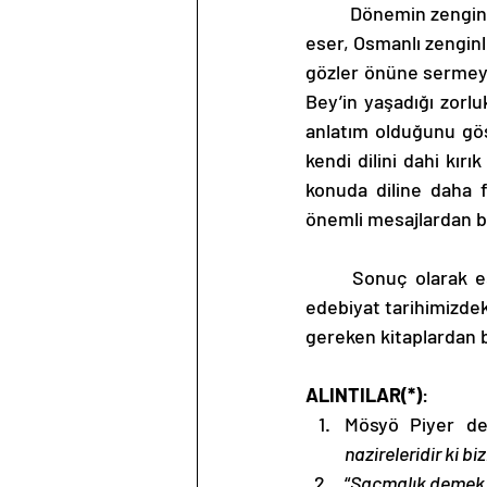
	Dönemin zenginlerine ve aydın geçinen kitlesine ilişkin de çok önemli mesajlar barındıran 
eser, Osmanlı zenginle
gözler önüne sermeyi
Bey’in yaşadığı zorlu
anlatım olduğunu gös
kendi dilini dahi kırı
konuda diline daha f
önemli mesajlardan bir
	Sonuç olarak eser, işlemiş olduğu konunun özgünlüğü, bununla birlikte türü itibariyle 
edebiyat tarihimizdek
gereken kitaplardan 
ALINTILAR(*)
: 
Mösyö Piyer de
nazireleridir ki 
“
Saçmalık demek i