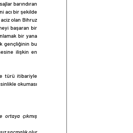
 acı bir şekilde 
ciz olan Bihruz 
eyi başaran bir 
nlamak bir yana 
k gençliğinin bu 
sine ilişkin en 
sinlikle okuması 
e ortaya çıkmış 
ız saçmalık olur 