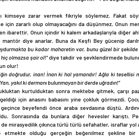
ı kimseye zarar vermek fikriyle söylemez. Fakat söyled
se için zararlı olup olmayacağını da düşünmez. Onun merak
 ibarettir. Onun içindir ki kalem arkadaşlarıyla diğer ahb
a mantör diye anarlar. Buna da Keşfi Bey gücenip darılma
ydurmakta bu kadar maharetin var, bunu güzel bir şekilde 
 hiç olmazsa şair ol
!” diye takdir ve şevklendirmede bulunu
n olur! 
tiğin doğrudur, inan! İnan ki hal yamandır! Ağla ki tesellis
! Yan, yakıl ki dermanı bulunmayan bir derde uğradın
!” 
kluktan kurtulduktan sonra mektebe gitmek, çarşı pazar
eldiği için anasını babasını yine çokluk görmezdi. Çoc
 geçince beyefendi önce araba sevdasına düştü. Ardında
uldu. Sonrasında da bunlara diğer hevesler karıştı. Pe
e mirasyedilik çıkınca türlü türlü sefahatler, israflar yol a
ip etmekte olduğu gerçeğin beğenilmez şekline bir ar