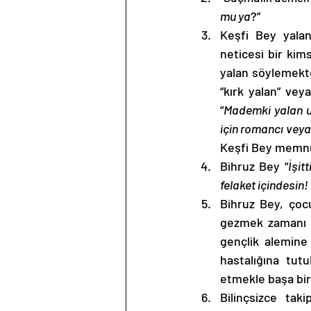
mu ya
?” 
Keşfi Bey yalan
neticesi bir kim
yalan söylemekten
“kırk yalan” vey
“
Mademki yalan u
için romancı veya
Keşfi Bey memnu
Bihruz Bey “
İşit
felaket içindesin
Bihruz Bey, çocu
gezmek zamanı g
gençlik alemine
hastalığına tut
etmekle başa bir d
Bilinçsizce tak