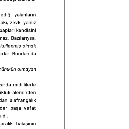
iği yalanların 
ı, zevki yalnız 
apları kendisini 
z. Bazılarıysa, 
kullanmış olmak 
rlar. Bundan da 
i mümkün olmayan 
da midillilerle 
ukluk aleminden 
n alafrangalık 
der paşa vefat 
ldı. 
alık bakışının 