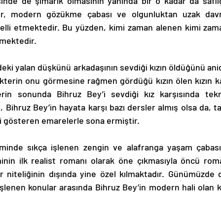
r, modern gözükme çabası ve olgunluktan uzak davran
belli etmektedir. Bu yüzden, kimi zaman alenen kimi zama
lmektedir. 
kterin onu görmesine rağmen gördüğü kızın ölen kızın ka
erin sonunda Bihruz Bey’i sevdiği kız karşısında tek
ihruz Bey’in hayata karşı bazı dersler almış olsa da, tam
 gösteren emarelerle sona ermiştir. 
inin ilk realist romanı olarak öne çıkmasıyla öncü roman
r niteliğinin dışında yine özel kılmaktadır. Günümüzde da
 işlenen konular arasında Bihruz Bey’in modern hali olan k