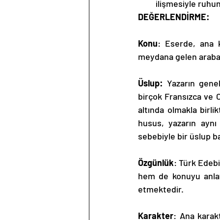
ilişmesiyle ruhu
DEĞERLENDİRME:
Konu
: Eserde, ana k
meydana gelen araba s
Üslup: 
Yazarın genel
birçok Fransızca ve 
altında olmakla birli
husus, yazarın ayn
sebebiyle bir üslup ba
Özgünlük
: Türk Edebi
hem de konuyu anlat
etmektedir. 
Karakter
: Ana karak