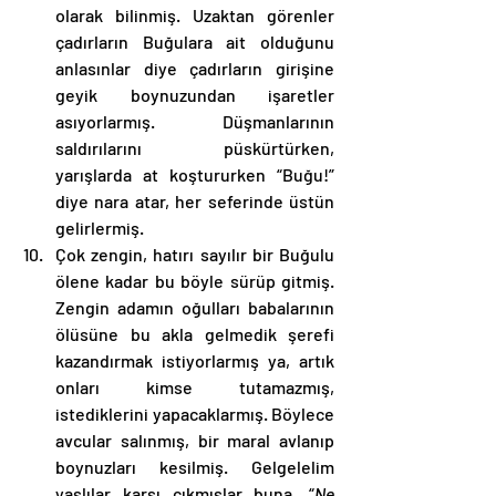
olarak bilinmiş. Uzaktan görenler 
çadırların Buğulara ait olduğunu 
anlasınlar diye çadırların girişine 
geyik boynuzundan işaretler 
asıyorlarmış. Düşmanlarının 
saldırılarını püskürtürken, 
yarışlarda at koştururken “Buğu!” 
diye nara atar, her seferinde üstün 
gelirlermiş.
Çok zengin, hatırı sayılır bir Buğulu 
ölene kadar bu böyle sürüp gitmiş. 
Zengin adamın oğulları babalarının 
ölüsüne bu akla gelmedik şerefi 
kazandırmak istiyorlarmış ya, artık 
onları kimse tutamazmış, 
istediklerini yapacaklarmış. Böylece 
avcular salınmış, bir maral avlanıp 
boynuzları kesilmiş. Gelgelelim 
yaşlılar karşı çıkmışlar buna. “
Ne 