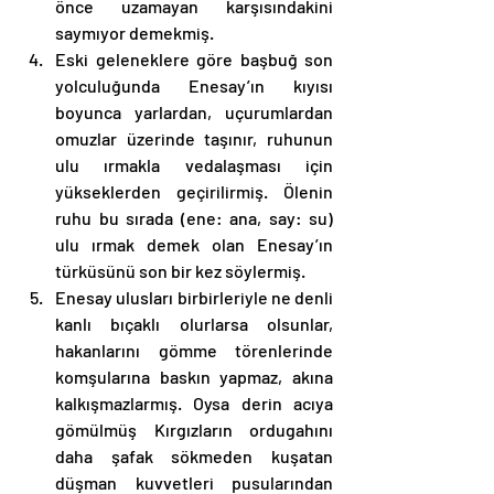
önce uzamayan karşısındakini 
saymıyor demekmiş. 
Eski geleneklere göre başbuğ son 
yolculuğunda Enesay’ın kıyısı 
boyunca yarlardan, uçurumlardan 
omuzlar üzerinde taşınır, ruhunun 
ulu ırmakla vedalaşması için 
yükseklerden geçirilirmiş. Ölenin 
ruhu bu sırada (ene: ana, say: su) 
ulu ırmak demek olan Enesay’ın 
türküsünü son bir kez söylermiş. 
Enesay ulusları birbirleriyle ne denli 
kanlı bıçaklı olurlarsa olsunlar, 
hakanlarını gömme törenlerinde 
komşularına baskın yapmaz, akına 
kalkışmazlarmış. Oysa derin acıya 
gömülmüş Kırgızların ordugahını 
daha şafak sökmeden kuşatan 
düşman kuvvetleri pusularından 