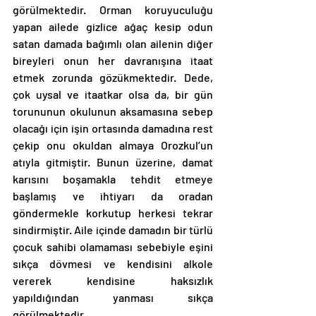
görülmektedir. Orman koruyuculuğu 
yapan ailede gizlice ağaç kesip odun 
satan damada bağımlı olan ailenin diğer 
bireyleri onun her davranışına itaat 
etmek zorunda gözükmektedir. Dede, 
çok uysal ve itaatkar olsa da, bir gün 
torununun okulunun aksamasına sebep 
olacağı için işin ortasında damadına rest 
çekip onu okuldan almaya Orozkul’un 
atıyla gitmiştir. Bunun üzerine, damat 
karısını boşamakla tehdit etmeye 
başlamış ve ihtiyarı da oradan 
göndermekle korkutup herkesi tekrar 
sindirmiştir. Aile içinde damadın bir türlü 
çocuk sahibi olamaması sebebiyle eşini 
sıkça dövmesi ve kendisini alkole 
vererek kendisine haksızlık 
yapıldığından yanması sıkça 
görülmektedir. 