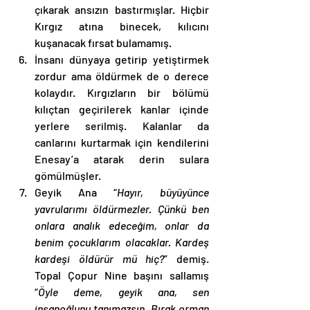
çıkarak ansızın bastırmışlar. Hiçbir 
Kırgız atına binecek, kılıcını 
kuşanacak fırsat bulamamış. 
İnsanı dünyaya getirip yetiştirmek 
zordur ama öldürmek de o derece 
kolaydır. Kırgızların bir bölümü 
kılıçtan geçirilerek kanlar içinde 
yerlere serilmiş. Kalanlar da 
canlarını kurtarmak için kendilerini 
Enesay’a atarak derin sulara 
gömülmüşler. 
Geyik Ana “
Hayır, büyüyünce 
yavrularımı öldürmezler. Çünkü ben 
onlara analık edeceğim, onlar da 
benim çocuklarım olacaklar. Kardeş 
kardeşi öldürür mü hiç?
” demiş. 
Topal Çopur Nine başını sallamış 
“
Öyle deme, geyik ana, sen 
insanoğlunu tanımazsın. Bırak orman 