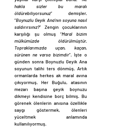
hakla sizler bu maralı 
öldürebiliyorsunuz
” demişler. 
“
Boynuzlu Geyik Ana’nın soyuna nasıl 
saldırırsınız?
” Zengin çocuklarının 
karşılığı şu olmuş “
Maral bizim 
mülkümüzde öldürülmüştür. 
Topraklarımızda uçan, kaçan, 
sürünen ne varsa bizimdir
”. İşte o 
günden sonra Boynuzlu Geyik Ana 
soyunun talihi ters dönmüş. Artık 
ormanlarda herkes ak maral avına 
çıkıyormuş. Her Buğulu, atasının 
mezarı başına geyik boynuzu 
dikmeyi kendisine borç bilmiş. Bu 
görenek ölenlerin anısına özellikle 
saygı göstermek, ölenleri 
yüceltmek anlamında 
kullanılıyormuş. 