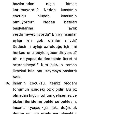
bazılarından niçin kimse 
korkmuyordu? Neden kimisinin 
çocuğu oluyor, kimisinin 
olmuyordu? Neden bazıları 
başkalarına aylık 
verdirmeyebiliyordu? En iyi insanlar 
aylığı en çok olanlar mıydı? 
Dedesinin aylığı az olduğu için mi 
herkes onu böyle gücendiriyordu? 
Ah, ne yapsa da dedesinin ücretini 
artırabilseydi? Kim bilir, o zaman 
Orozkul bile onu saymaya başlardı 
belki. 
İnsanın çocuksu, temiz vicdanı 
tohumun içindeki öz gibidir. Bu öz 
olmadan hiçbir tohum gelişemez ve 
bizleri ileride ne beklerse beklesin, 
insanlar yaşadıkça hak, doğruluk 
denen şey de orada var olacaktır. 