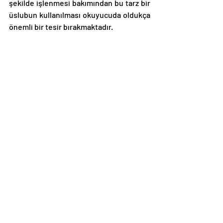
şekilde işlenmesi bakımından bu tarz bir 
üslubun kullanılması okuyucuda oldukça 
önemli bir tesir bırakmaktadır. 
Özgünlük
: Eserin niteliği sebebiyle etnik 
ve yöresel unsurlar konu edinilen bir 
roman olduğu dikkate alındığında, 
içermiş olduğu destansı ögelerle 
beklenenin ötesinde bir özgünlük 
unsuruna sahip olduğunu belirtmek 
gerekmektedir. 
Karakter
: Karakter şeması yönünden 3 
ana karakter ve bunlara bağımlı 2 yan 
karakter üzerinde kurgulanmış eserde, 
asıl büyük mesajlar genelde dede 
Momon ve küçük çocuk aracılığı ile 
iletilmiştir. Bunun yanında diğer 
karakterlerden Orozkul ve nine ise, 