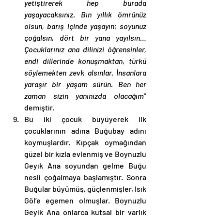
yetiştirerek hep burada 
yaşayacaksınız. Bin yıllık ömrünüz 
olsun, barış içinde yaşayın; soyunuz 
çoğalsın, dört bir yana yayılsın… 
Çocuklarınız ana dilinizi öğrensinler, 
endi dillerinde konuşmaktan, türkü 
söylemekten zevk alsınlar. İnsanlara 
yaraşır bir yaşam sürün. Ben her 
zaman sizin yanınızda olacağım
” 
demiştir. 
Bu iki çocuk büyüyerek ilk 
çocuklarının adına Buğubay adını 
koymuşlardır. Kıpçak oymağından 
güzel bir kızla evlenmiş ve Boynuzlu 
Geyik Ana soyundan gelme Buğu 
nesli çoğalmaya başlamıştır. Sonra 
Buğular büyümüş, güçlenmişler, Isık 
Göl’e egemen olmuşlar. Boynuzlu 
Geyik Ana onlarca kutsal bir varlık 