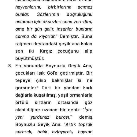
hayvanlarını, birbirlerine acımaz 
bunlar. Sözlerimin doğruluğunu 
anlaman için öksüzleri sana verirdim, 
ama bir gün gelir, insanlar bunların 
canına da kıyarlar.
” Demiştir. Buna 
rağmen destandaki geyik ana kalan 
son iki Kırgız çocuğunu alıp 
büyütmüştür. 
En sonunda Boynuzlu Geyik Ana, 
çocukları Isık Göl’e getirmiştir. Bir 
tepeye çıkıp bakmışlar ki ne 
görsünler! Dört bir yandan karlı 
dağlarla kuşatılmış, yeşil ormanlarla 
örtülü sırtların ortasında göz 
alabildiğine uzanan bir deniz. “
İşte 
yeni yurdunuz burası!
” demiş 
Boynuzlu Geyik Ana. “
Artık toprak 
sürerek, balık avlayarak, hayvan 