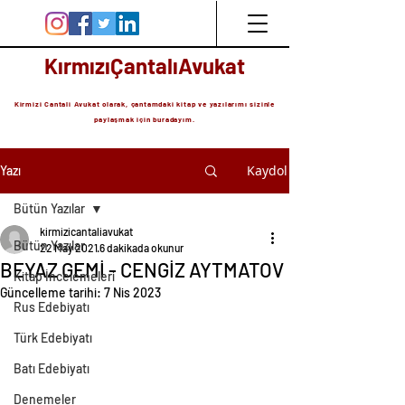
KırmızıÇantalıAvukat
Kirmizi Cantali Avukat olarak, çantamdaki kitap ve yazılarımı sizinle
paylaşmak için buradayım.
Kaydol
Yazı
Bütün Yazılar
kirmizicantaliavukat
Bütün Yazılar
22 May 2021
6 dakikada okunur
BEYAZ GEMİ - CENGİZ AYTMATOV
Kitap İncelemeleri
Güncelleme tarihi:
7 Nis 2023
Rus Edebiyatı
Türk Edebiyatı
Batı Edebiyatı
Denemeler