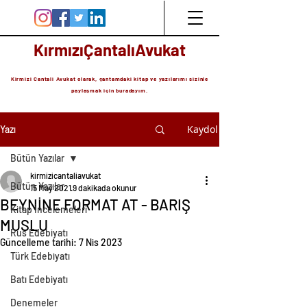
KırmızıÇantalıAvukat
Kirmizi Cantali Avukat olarak, çantamdaki kitap ve yazılarımı sizinle
paylaşmak için buradayım.
Kaydol
Yazı
Bütün Yazılar
kirmizicantaliavukat
Bütün Yazılar
15 May 2021
9 dakikada okunur
BEYNİNE FORMAT AT - BARIŞ
Kitap İncelemeleri
MUSLU
Rus Edebiyatı
Güncelleme tarihi:
7 Nis 2023
Türk Edebiyatı
Batı Edebiyatı
Denemeler