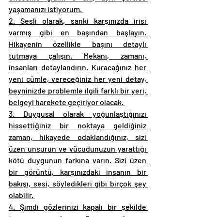
yaşamanızı istiyorum. 
2. Sesli olarak, sanki karşınızda irisi 
varmış gibi en başından başlayın. 
Hikayenin özellikle başını detaylı 
tutmaya çalışın. Mekanı, zamanı, 
insanları detaylandırın. Kuracağınız her 
yeni cümle, vereceğiniz her yeni detay, 
beyninizde problemle ilgili farklı bir yeri, 
belgeyi harekete geçiriyor olacak. 
3. Duygusal olarak yoğunlaştığınızı 
hissettiğiniz bir noktaya geldiğiniz 
zaman, hikayede odaklandığınız, sizi 
üzen unsurun ve vücudunuzun yarattığı 
kötü duygunun farkına varın. Sizi üzen 
bir görüntü, karşınızdaki insanın bir 
bakışı, sesi, söyledikleri gibi birçok şey 
olabilir. 
4. Şimdi gözlerinizi kapalı bir şekilde 