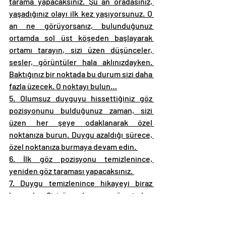
tarama yapacaksınız. Şu an oradasınız, 
yaşadığınız olayı ilk kez yaşıyorsunuz. O 
an ne görüyorsanız, bulunduğunuz 
ortamda sol üst köşeden başlayarak 
ortamı tarayın, sizi üzen düşünceler, 
sesler, görüntüler hala aklınızdayken. 
Baktığınız bir noktada bu durum sizi daha 
fazla üzecek. O noktayı bulun…
5. Olumsuz duyguyu hissettiğiniz göz 
pozisyonunu bulduğunuz zaman, sizi 
üzen her şeye odaklanarak özel 
noktanıza burun. Duygu azaldığı sürece, 
özel noktanıza burmaya devam edin. 
6. İlk göz pozisyonu temizlenince, 
yeniden göz taraması yapacaksınız. 
7. Duygu temizlenince hikayeyi biraz 
başa alın. Sizi üzen konunun üzerinden 
tekrar geçin. Hiçbir şey hissetmez hale 
geldiyseniz, hikayenin bu bölümünü 