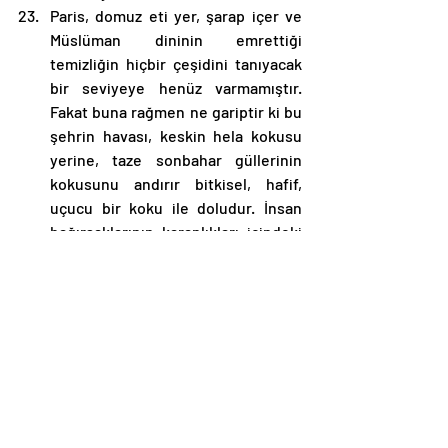
Paris, domuz eti yer, şarap içer ve 
Müslüman dininin emrettiği 
temizliğin hiçbir çeşidini tanıyacak 
bir seviyeye henüz varmamıştır. 
Fakat buna rağmen ne gariptir ki bu 
şehrin havası, keskin hela kokusu 
yerine, taze sonbahar güllerinin 
kokusunu andırır bitkisel, hafif, 
uçucu bir koku ile doludur. İnsan 
bağırsaklarının karanlıkları içindeki 
kimyasal faaliyet gibi Paris’in bütün 
kirli ekşimesi- her büyük şehirde 
olduğu üzere- beş duyudan 
hiçbirisine görünmeksizin, yer altı 
yollardan birtakım uzak ve 
esrarengiz ağızlara dökülüp 
giderler. Bu arada bit, tahtakurusu 
ve pire içtimai birer ayıp gibi 
ortadan kaldırılmışlardır. 