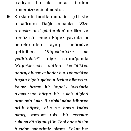
icadıyla bu iki unsur birden 
irademize esir olmuştur. 
Kırklareli taraflarında, bir çiftlikte 
misafirdim. Dağlı çobanlar “
Size 
prenslerimizi gösterelim
” dediler ve 
henüz süt emen köpek yavrularını 
annelerinden ayırıp önümüze 
getirdiler. “
Köpeklerinize ne 
yedirirsiniz
?” diye sorduğumda 
“
Köpeklerimiz sütten kesildikten 
sonra, ölünceye kadar kuru ekmekten 
başka hiçbir gıdanın tadını bilmezler. 
Yalnız bazen bir köpek, kuzularla 
oynaşırken körpe bir kulak dişleri 
arasında kalır. Bu dakikadan itibaren 
artık köpek, etin ve kanın tadını 
almış, masum ruhu bir canavar 
ruhuna dönüşmüştür. Tabi önce bizim 
bundan haberimiz olmaz. Fakat her 