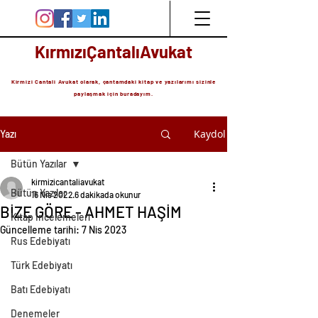
KırmızıÇantalıAvukat
Kirmizi Cantali Avukat olarak, çantamdaki kitap ve yazılarımı sizinle
paylaşmak için buradayım.
Kaydol
Yazı
Bütün Yazılar
kirmizicantaliavukat
Bütün Yazılar
16 Nis 2022
6 dakikada okunur
BİZE GÖRE - AHMET HAŞİM
Kitap İncelemeleri
Güncelleme tarihi:
7 Nis 2023
Rus Edebiyatı
Türk Edebiyatı
Batı Edebiyatı
Denemeler