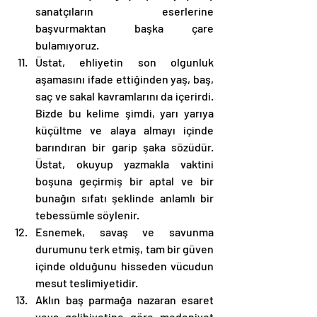
sanatçıların eserlerine 
başvurmaktan başka çare 
bulamıyoruz. 
Üstat, ehliyetin son olgunluk 
aşamasını ifade ettiğinden yaş, baş, 
saç ve sakal kavramlarını da içerirdi. 
Bizde bu kelime şimdi, yarı yarıya 
küçültme ve alaya almayı içinde 
barındıran bir garip şaka sözüdür. 
Üstat, okuyup yazmakla vaktini 
boşuna geçirmiş bir aptal ve bir 
bunağın sıfatı şeklinde anlamlı bir 
tebessümle söylenir. 
Esnemek, savaş ve savunma 
durumunu terk etmiş, tam bir güven 
içinde olduğunu hisseden vücudun 
mesut teslimiyetidir. 
Aklın baş parmağa nazaran esaret 
veya galibiyetine göre medeniyet 