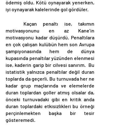
ödemiş oldu. Kötü oynayarak yenerken, 
iyi oynayarak kalelerinde gol gördüler. 
	Kaçan penaltı ise, takımın 
motivasyonunu en az Kane’in 
motivasyonu kadar düşürdü. Penaltılara 
en çok çalışan kulübün hem son Avrupa 
şampiyonasında hem de dünya 
kupasında penaltılar yüzünden elenmesi 
ise, kaderin garip bir cilvesi sanırım.  Bu 
istatistik yalnızca penaltılar değil duran 
toplarda da geçerli. Bu turnuvada her ne 
kadar grup maçlarında ve elemelerde 
duran toplardan goller atmış olsalar da, 
önceki turnuvadaki gibi en kritik anda 
duran toplardaki etkisizlikleri bu örneği 
perçinlemekten başka bir tesir 
gösteremedi.
	Turnuvada kimsenin çok gözüne 