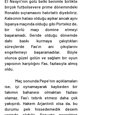
El Nesyri’nin golü belki benimle birlikte 
birçok futbolsevere prime dönemindeki 
Ronaldo sıçramasını hatırlattı diyebiliriz. 
Kalecinin hatası olduğu aşikar ancak aynı 
İspanya maçında olduğu gibi Portekiz de, 
bir türlü maçı domine etmeyi 
başaramadı. Geride olduğu dönemde 
dahi baskı kurmaya çalıştıkları 
süreçlerde Fas’ın ani çıkışlarını 
engellemeyi başaramadılar. Böyle 
olunca güzel golün ve sağlam bir oyun 
yapısının karşılığını Fas, fazlasıyla almış 
oldu. 
	Maç sonunda Pepe’nin açıklamaları 
ise, iyi oynamayarak kaybeden bir 
takımın bahanesi olmaktan fazlası 
olamaz. Fas’ı tebrik etmesi daha çok 
yakışırdı. Hakem Arjantinli olsa da, bu 
durumu pek hissedemedik desem 
yerinde olabilir. Sonuçta gerçekten 