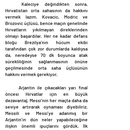
	Kaleciye değindikten sonra, 
Hırvatistan orta sahasının da hakkını 
vermek lazım. Kovacic, Modric ve 
Brozovic üçlüsü, bence maçın genelinde 
Hırvatların yıkılmayan direklerinden 
olmayı başardılar. Her ne kadar defans 
bloğu Brezilya’nın hücum ekibi 
tarafından çok zor durumlarda kaldıysa 
da, neredeyse 70 dk boyunca atak 
sürekliliğinin sağlanmasının önüne 
geçilmesinde orta saha üçlüsünün 
hakkını vermek gerekiyor. 
	Arjantin ile çıkacakları yarı final 
öncesi Hırvatlar için en büyük 
dezavantaj, Messi’nin her maçta daha da 
seviye artırarak oynaması diyebiliriz. 
Messili ve Messi’ye adanmış bir 
Arjantin’in dün neler yapabileceğine 
ilişkin önemli ipuçlarını gördük. İlk 