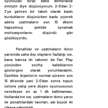
oyuncuları biraz daha demoralize 
etmiştir diye düşünüyorum. 2-0’dan 2-
2’ye getiren bir takım olarak baskı 
kurduklarını düşünürken baskı yiyerek 
adeta uzatmaların son 10 dksini 
hapsolmuş şekilde oynamak 
motivasyonlarını düşürdü gibi 
gözüküyordu. 
	Penaltılar ve uzatmaların ikinci 
yarısında saha dışı olayların fazlalığı ise, 
bana kalırsa iki takımın da Fair Play 
yönünden sınıfta kaldıklarının 
göstergesi olarak yorumlanabilir. 
Özellikle Arjantin’in normal sürenin son 
15 dk’sinde yani 2-0’dan sonra topun 
üstüne yatıp yere düşen oyuncusunun 
neredeyse en az 1 dk kalkmaması, 
Hollanda’nın ise, uzatmaların ikinci yarısı 
ile penaltılardaki tavırları, adı büyük iki 
ülkeye yakışmadı. 