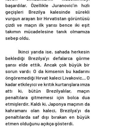
başardılar. Özellikle Juranovic’in hızlı 
geçişleri Brezilya kalesinde sürekli 
vurgun arayan bir Hırvatistan görüntüsü 
çizdi ve maçın ilk yarısı bence iki eşit 
takımın mücadelesine tanık olmamıza 
sebep oldu. 
	İkinci yarıda ise, sahada herkesin 
beklediği Brezilya’yı defalarca görme 
şansı elde ettik. Ancak çok büyük bir 
sorun vardı: O da kimsenin bu kadarını 
öngöremediği Hırvat kaleci Livakovic… O 
kadar etkileyici ve kritik kurtarışlara imza 
attı ki, bütün Brezilyalılar, maçın 
penaltılara gitmemesi için bolca dua 
etmişlerdir. Kaldı ki, Japonya maçının da 
kahramanı olan kaleci, Brezilya’yı da 
penaltılarda saf dışı bırakan en büyük 
etmen olduğunu açıkça gösterdi. 