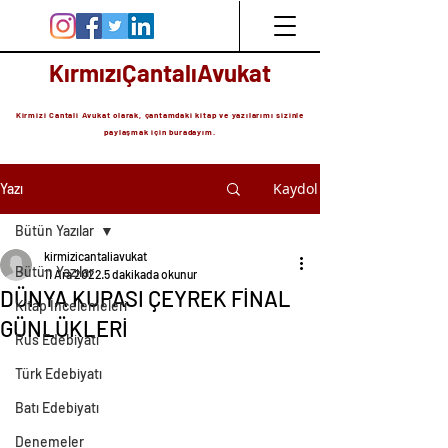
KırmızıÇantalıAvukat
Kirmizi Cantali Avukat olarak, çantamdaki kitap ve yazılarımı sizinle
paylaşmak için buradayım.
Kaydol
Yazı
Bütün Yazılar
kirmizicantaliavukat
Bütün Yazılar
11 Ara 2022
5 dakikada okunur
DÜNYA KUPASI ÇEYREK FİNAL
Kitap İncelemeleri
GÜNLÜKLERİ
Rus Edebiyatı
Türk Edebiyatı
Batı Edebiyatı
Denemeler