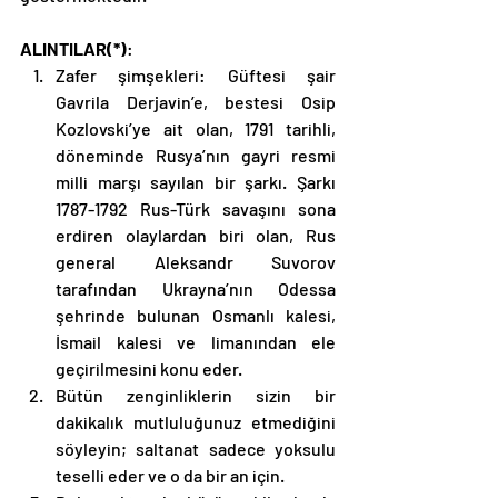
ALINTILAR(*)
: 
Zafer şimşekleri: Güftesi şair 
Gavrila Derjavin’e, bestesi Osip 
Kozlovski’ye ait olan, 1791 tarihli, 
döneminde Rusya’nın gayri resmi 
milli marşı sayılan bir şarkı. Şarkı 
1787-1792 Rus-Türk savaşını sona 
erdiren olaylardan biri olan, Rus 
general Aleksandr Suvorov 
tarafından Ukrayna’nın Odessa 
şehrinde bulunan Osmanlı kalesi, 
İsmail kalesi ve limanından ele 
geçirilmesini konu eder. 
Bütün zenginliklerin sizin bir 
dakikalık mutluluğunuz etmediğini 
söyleyin; saltanat sadece yoksulu 
teselli eder ve o da bir an için. 