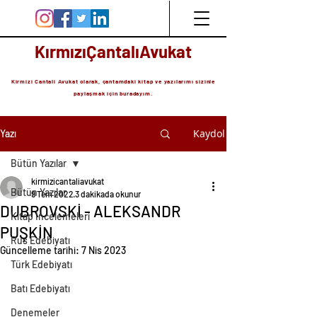
KırmızıÇantalıAvukat
Kirmizi Cantali Avukat olarak, çantamdaki kitap ve yazılarımı sizinle
paylaşmak için buradayım.
Kaydol
Yazı
Bütün Yazılar
kirmizicantaliavukat
Bütün Yazılar
9 Tem 2022
3 dakikada okunur
DUBROVSKİ - ALEKSANDR
Kitap İncelemeleri
PUŞKİN
Rus Edebiyatı
Güncelleme tarihi:
7 Nis 2023
Türk Edebiyatı
Batı Edebiyatı
Denemeler