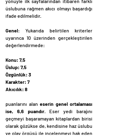
yönüyle ilk sayfalarından itibaren farklı 
üslubuna rağmen akıcı olmayı başardığı 
ifade edilmelidir. 
Genel
: Yukarıda belirtilen kriterler 
uyarınca 10 üzerinden gerçekleştirilen 
değerlendirmede: 
Konu: 7,5
Üslup: 7,5
Özgünlük: 3 
Karakter: 7
Akıcılık: 8
puanlarını alan 
eserin genel ortalaması 
ise, 6,6 puandır
. Eser yedi barajını 
geçmeyi başaramayan kitaplardan birisi 
olarak gözükse de, kendisine haz üslubu 
ve olay örgüsü ile incelenmeyi hak eden 