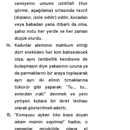
cemiyetin umumi istihfafi (hor 
görme, aşağılama) ortasında tecrit 
(dışlanır, izole edilir) edilir, kocadan 
veya babadan yana itibarlı da olsa, 
şahsi notu her yerde ve her zaman 
düşük olurdu.
Kadınlar aleminin mahkum ettiği 
dört etekliden her kim bahsedecek 
olsa, aynı tembellik kendisine de 
bulaşmasın diye yakasının ucuna ya 
da parmaklarını bir araya toplayarak 
ayrı ayrı iki elinin tırnaklarına 
tükürür gibi yaparak: “
Tu… tu… 
evlerden ırak!
” denmek ve yeni 
yetişen kızlara bir ibret levhası 
olarak gösterilmek adetti.
“
Komşusu açken tıka basa doyan 
adam mümin sayılmaz
” hadisi, o 
zamanlar müşkülde olana el 