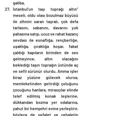
galiba.
İstanbul’un taşı toprağı altın” 
meseli, oldu olası bozulmaz büyüsü 
ile zihnini saran taşralı, çok defa 
tarlasını, sabanını, davarını yok 
pahasına satıp, ucuz ve rahat kazanç 
sevdası ile esnaflığa, rençberliğe, 
uşaklığa, çıraklığa koşar, fakat 
çaldığı kapıların birinden de ses 
gelmeyince, altın olacağını 
beklediği taşın toprağın üstünde aç 
ve sefil sürünür olurdu. Amma işler 
biraz yüzüne gülecek olursa, 
memleketinden getirdiği çoluğunu 
çocuğunu hanlara, mirasçılar elinde 
telef edilmiş konak leşlerine, 
dükkandan bozma yer odalarına, 
yahut bir hemşehri evine yerleştirir, 
böylece de sefalet ve cehaletin 