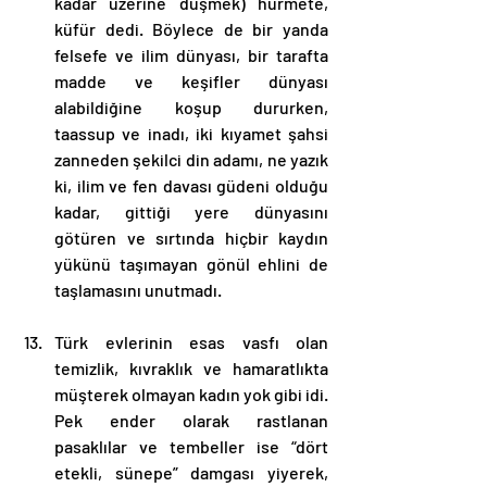
kadar üzerine düşmek) hürmete, 
küfür dedi. Böylece de bir yanda 
felsefe ve ilim dünyası, bir tarafta 
madde ve keşifler dünyası 
alabildiğine koşup dururken, 
taassup ve inadı, iki kıyamet şahsi 
zanneden şekilci din adamı, ne yazık 
ki, ilim ve fen davası güdeni olduğu 
kadar, gittiği yere dünyasını 
götüren ve sırtında hiçbir kaydın 
yükünü taşımayan gönül ehlini de 
taşlamasını unutmadı.
Türk evlerinin esas vasfı olan 
temizlik, kıvraklık ve hamaratlıkta 
müşterek olmayan kadın yok gibi idi. 
Pek ender olarak rastlanan 
pasaklılar ve tembeller ise “dört 
etekli, sünepe” damgası yiyerek, 