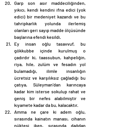
Garp son asır maddeciliğinden, 
yıkıcı, kendi kendini ifna edici (yok 
edici) bir medeniyet kazandı ve bu 
tahripkarlık yolunda ilerlemiş 
olanları geri sayıp madde ölçüsünde 
başlarına efendi kesildi.
Ey insan oğlu tasavvuf, bu 
gökkubbe içinde kurulmuş o 
çadırdır ki, taassubun, kahpeliğin, 
riya, hile, zulüm ve fesadın yol 
bulamadığı, ilimle insanlığın 
ücretsiz ve karşılıksız çağladığı bu 
çatıya, Süleyman’dan karıncaya 
kadar kim isterse sokulup rahat ve 
geniş bir nefes alabilmiştir ve 
kıyamete kadar da bu, kalacaktır.
Amma ne çare ki adem oğlu, 
sırasında kainatın manası, cihanın 
nüktesi iken, sırasında dağdan 