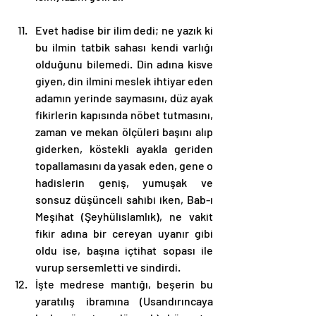
Evet hadise bir ilim dedi; ne yazık ki 
bu ilmin tatbik sahası kendi varlığı 
olduğunu bilemedi. Din adına kisve 
giyen, din ilmini meslek ihtiyar eden 
adamın yerinde saymasını, düz ayak 
fikirlerin kapısında nöbet tutmasını, 
zaman ve mekan ölçüleri başını alıp 
giderken, köstekli ayakla geriden 
topallamasını da yasak eden, gene o 
hadislerin geniş, yumuşak ve 
sonsuz düşünceli sahibi iken, Bab-ı 
Meşihat (Şeyhülislamlık), ne vakit 
fikir adına bir cereyan uyanır gibi 
oldu ise, başına içtihat sopası ile 
vurup sersemletti ve sindirdi.
İşte medrese mantığı, beşerin bu 
yaratılış ibramına (Usandırıncaya 