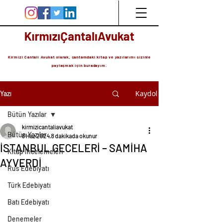
KırmızıÇantalıAvukat
Kirmizi Cantali Avukat olarak, çantamdaki kitap ve yazılarımı sizinle
paylaşmak için buradayım.
Kaydol
Yazı
Bütün Yazılar
kirmizicantaliavukat
Bütün Yazılar
8 Haz 2024
8 dakikada okunur
İSTANBUL GECELERİ – SAMİHA
Kitap İncelemeleri
AYVERDİ
Rus Edebiyatı
Türk Edebiyatı
Batı Edebiyatı
Denemeler