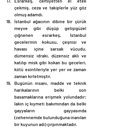
Esrarkeş, cemiyetten el etek 
çekmiş, ceza ve takiplerle yüz göz 
olmuş adamdı.
İstanbul ağacının dibine bir çürük 
meyve gibi düşüp gelişigüzel 
çiğnenen esrarkeş, İstanbul 
gecelerinin kokusu, çeşnisi ve 
havası içine sarsak vücudu, 
dümensiz idraki, düzensiz aklı ve 
katılıp misk gibi kokan bu geceleri, 
kötü esintileriyle yer yer ve zaman 
zaman kirletmiştir.
Bugünün insanı, madde ve teknik 
harikalarının belki son 
basamaklarına erişmek yolundadır; 
lakin iç kıymeti bakımından da belki 
gayyaların gayyasında 
(cehennemde bulunduğuna inanılan 
bir kuyunun adı) çırpınmaktadır.