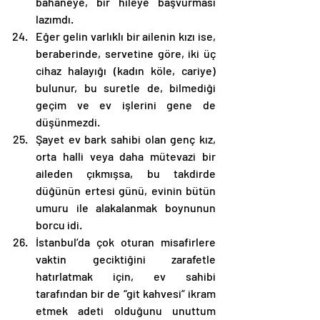
bahaneye, bir hileye başvurması 
lazımdı.
Eğer gelin varlıklı bir ailenin kızı ise, 
beraberinde, servetine göre, iki üç 
cihaz halayığı (kadın köle, cariye) 
bulunur, bu suretle de, bilmediği 
geçim ve ev işlerini gene de 
düşünmezdi.
Şayet ev bark sahibi olan genç kız, 
orta halli veya daha mütevazi bir 
aileden çıkmışsa, bu takdirde 
düğünün ertesi günü, evinin bütün 
umuru ile alakalanmak boynunun 
borcu idi.
İstanbul’da çok oturan misafirlere 
vaktin geciktiğini zarafetle 
hatırlatmak için, ev sahibi 
tarafından bir de “git kahvesi” ikram 
etmek adeti olduğunu unuttum 