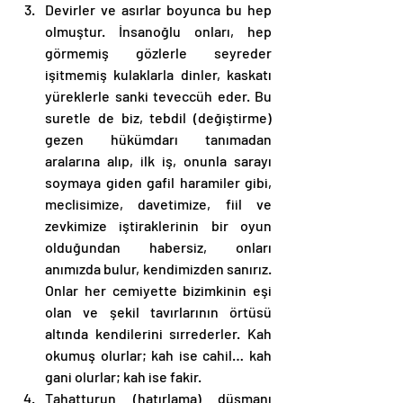
Devirler ve asırlar boyunca bu hep 
olmuştur. İnsanoğlu onları, hep 
görmemiş gözlerle seyreder 
işitmemiş kulaklarla dinler, kaskatı 
yüreklerle sanki teveccüh eder. Bu 
suretle de biz, tebdil (değiştirme) 
gezen hükümdarı tanımadan 
aralarına alıp, ilk iş, onunla sarayı 
soymaya giden gafil haramiler gibi, 
meclisimize, davetimize, fiil ve 
zevkimize iştiraklerinin bir oyun 
olduğundan habersiz, onları 
anımızda bulur, kendimizden sanırız. 
Onlar her cemiyette bizimkinin eşi 
olan ve şekil tavırlarının örtüsü 
altında kendilerini sırrederler. Kah 
okumuş olurlar; kah ise cahil… kah 
gani olurlar; kah ise fakir.
Tahatturun (hatırlama) düşmanı 