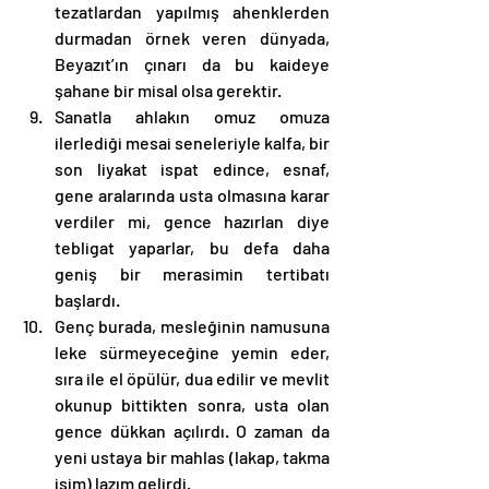
tezatlardan yapılmış ahenklerden 
durmadan örnek veren dünyada, 
Beyazıt’ın çınarı da bu kaideye 
şahane bir misal olsa gerektir. 
Sanatla ahlakın omuz omuza 
ilerlediği mesai seneleriyle kalfa, bir 
son liyakat ispat edince, esnaf, 
gene aralarında usta olmasına karar 
verdiler mi, gence hazırlan diye 
tebligat yaparlar, bu defa daha 
geniş bir merasimin tertibatı 
başlardı.
Genç burada, mesleğinin namusuna 
leke sürmeyeceğine yemin eder, 
sıra ile el öpülür, dua edilir ve mevlit 
okunup bittikten sonra, usta olan 
gence dükkan açılırdı. O zaman da 
yeni ustaya bir mahlas (lakap, takma 
isim) lazım gelirdi.