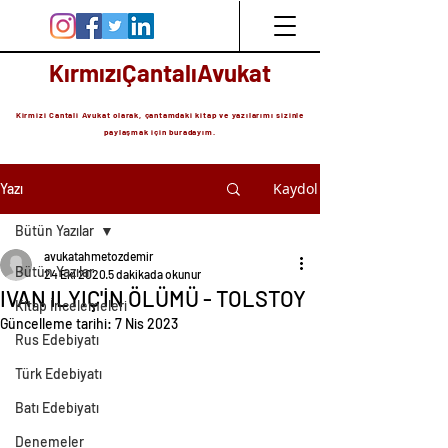
KırmızıÇantalıAvukat
Kirmizi Cantali Avukat olarak, çantamdaki kitap ve yazılarımı sizinle
paylaşmak için buradayım.
Kaydol
Yazı
Bütün Yazılar
avukatahmetozdemir
Bütün Yazılar
24 Eki 2020
5 dakikada okunur
IVAN ILYIÇ'İN ÖLÜMÜ - TOLSTOY
Kitap İncelemeleri
Güncelleme tarihi:
7 Nis 2023
Rus Edebiyatı
Türk Edebiyatı
Batı Edebiyatı
Denemeler