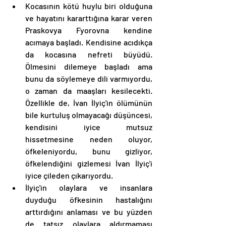
Kocasının kötü huylu biri olduğuna 
ve hayatını kararttığına karar veren 
Praskovya Fyorovna kendine 
acımaya başladı. Kendisine acıdıkça 
da kocasına nefreti büyüdü. 
Ölmesini dilemeye başladı ama 
bunu da söylemeye dili varmıyordu, 
o zaman da maaşları kesilecekti. 
Özellikle de, İvan İlyiç'in ölümünün 
bile kurtuluş olmayacağı düşüncesi, 
kendisini iyice mutsuz 
hissetmesine neden oluyor, 
öfkeleniyordu, bunu gizliyor, 
öfkelendiğini gizlemesi İvan İlyiç'i 
iyice çileden çıkarıyordu. 
İlyiç'in olaylara ve insanlara 
duyduğu öfkesinin hastalığını 
arttırdığını anlaması ve bu yüzden 
de tatsız olaylara aldırmaması 