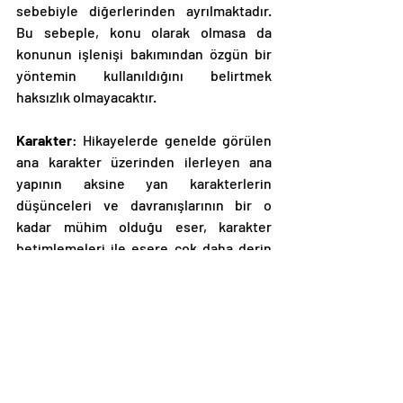
sebebiyle diğerlerinden ayrılmaktadır. 
Bu sebeple, konu olarak olmasa da 
konunun işlenişi bakımından özgün bir 
yöntemin kullanıldığını belirtmek 
haksızlık olmayacaktır. 
Karakter
: Hikayelerde genelde görülen 
ana karakter üzerinden ilerleyen ana 
yapının aksine yan karakterlerin 
düşünceleri ve davranışlarının bir o 
kadar mühim olduğu eser, karakter 
betimlemeleri ile esere çok daha derin 
manaların katılmasına katkı sağlamıştır. 
Akıcılık
: Yazarın, söz konusu eserde 
kullanmış olduğu farklı üslubu sayesinde 
oldukça akıcı ve yalın bir hale gelen eser, 
bu kriter bakımından geleneksel Tolstoy 
yapıtlarından daha olumlu bir 