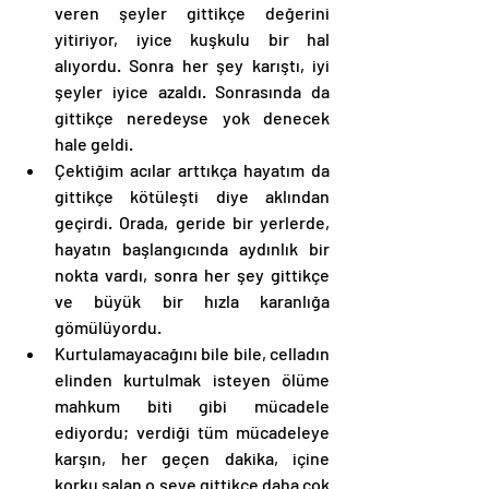
veren şeyler gittikçe değerini 
yitiriyor, iyice kuşkulu bir hal 
alıyordu. Sonra her şey karıştı, iyi 
şeyler iyice azaldı. Sonrasında da 
gittikçe neredeyse yok denecek 
hale geldi. 
Çektiğim acılar arttıkça hayatım da 
gittikçe kötüleşti diye aklından 
geçirdi. Orada, geride bir yerlerde, 
hayatın başlangıcında aydınlık bir 
nokta vardı, sonra her şey gittikçe 
ve büyük bir hızla karanlığa 
gömülüyordu. 
Kurtulamayacağını bile bile, celladın 
elinden kurtulmak isteyen ölüme 
mahkum biti gibi mücadele 
ediyordu; verdiği tüm mücadeleye 
karşın, her geçen dakika, içine 
korku salan o şeye gittikçe daha çok 