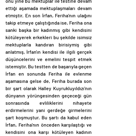
onu yine bu mektuplar ile testine devam 
ettiği aşamada mektuplaşmaları devam 
etmiştir. En son İrfan, Feriha'nın ulağını 
takip etmeye çalıştığında ise, Feriha ona 
sanki başka bir kadınmış gibi kendisini 
kötüleyerek erkekleri bu şekilde isimsiz 
mektuplarla kandıran birisiymiş gibi 
anlatmış, İrfan'ın kendisi ile ilgili gerçek 
düşüncelerini ve emelini tespit etmek 
istemiştir. Bu testten de başarıyla geçen 
İrfan en sonunda Feriha ile evlenme 
aşamasına gelse de, Feriha burada son 
bir şart olarak Halley Kuyrukluyıldızı'nın 
dünyanın yörüngesinden geçeceği gün 
sonrasında evliliklerini nihayete 
erdirmelerini yani gerdeğe girmelerini 
şart koşmuştur. Bu şartı da kabul eden 
İrfan, Feriha'nın önceden karşılaştığı ve 
kendisini ona karşı kötüleyen kadının 