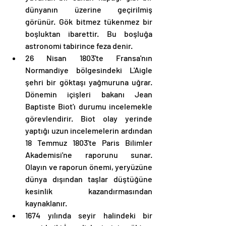
dünyanın üzerine geçirilmiş 
görünür. Gök bitmez tükenmez bir 
boşluktan ibarettir. Bu boşluğa 
astronomi tabirince feza denir. 
26 Nisan 1803'te Fransa'nın 
Normandiye bölgesindeki L'Aigle 
şehri bir göktaşı yağmuruna uğrar. 
Dönemin içişleri bakanı Jean 
Baptiste Biot'ı durumu incelemekle 
görevlendirir. Biot olay yerinde 
yaptığı uzun incelemelerin ardından 
18 Temmuz 1803'te Paris Bilimler 
Akademisi'ne raporunu sunar. 
Olayın ve raporun önemi, yeryüzüne 
dünya dışından taşlar düştüğüne 
kesinlik kazandırmasından 
kaynaklanır. 
1674 yılında seyir halindeki bir 