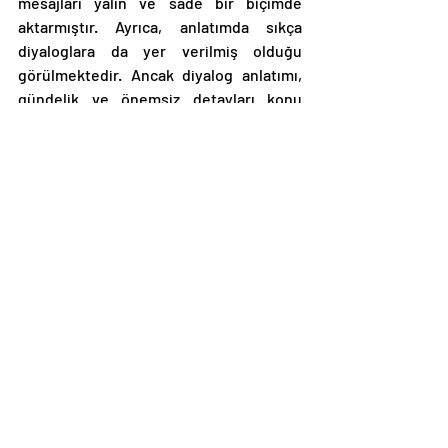
mesajları yalın ve sade bir biçimde 
aktarmıştır. Ayrıca, anlatımda sıkça 
diyaloglara da yer verilmiş olduğu 
görülmektedir. Ancak diyalog anlatımı, 
gündelik ve önemsiz detayları konu 
edindiği için üsluba pek katkısı 
bulunmayan etmenlerden birisi olarak 
değerlendirilebilir. 
Özgünlük
: Eser, konusu ve bu konunun 
zeki bir olay örgüsü ile işlenmesi 
sebebiyle, yazıldığı dönem için özgün 
olmakla birlikte günümüzde dahi bu 
vasfını muhafaza edebilecek seviyede 
ölümsüz yapıtlardan birisi olduğunu 
göstermektedir. 
Karakter
: Hikayede belirtilen iki ana 
karaktere ek olarak belirtilen diğer yan 