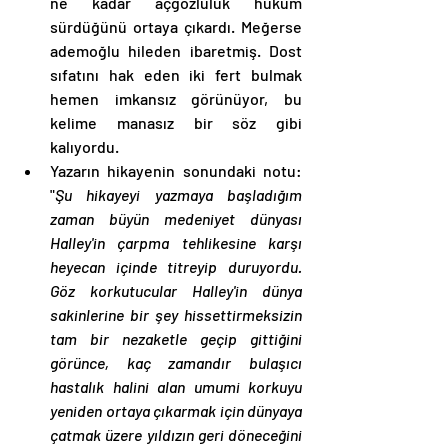
ne kadar açgözlülük hüküm 
sürdüğünü ortaya çıkardı. Meğerse 
ademoğlu hileden ibaretmiş. Dost 
sıfatını hak eden iki fert bulmak 
hemen imkansız görünüyor, bu 
kelime manasız bir söz gibi 
kalıyordu. 
Yazarın hikayenin sonundaki notu: 
"
Şu hikayeyi yazmaya başladığım 
zaman büyün medeniyet dünyası 
Halley'in çarpma tehlikesine karşı 
heyecan içinde titreyip duruyordu. 
Göz korkutucular Halley'in dünya 
sakinlerine bir şey hissettirmeksizin 
tam bir nezaketle geçip gittiğini 
görünce, kaç zamandır bulaşıcı 
hastalık halini alan umumi korkuyu 
yeniden ortaya çıkarmak için dünyaya 
çatmak üzere yıldızın geri döneceğini 