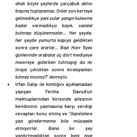
ahali böyle şeylerde çarçabuk aklını 
başına toplayamaz. Onlar son kerteye 
gelmedikçe yani sular yangın kulesine 
kadar varmadıkça kayık, sandal 
bulmayı düşünemezler... Her şeyde, 
her şeyde yumurta kapıya geldikten 
sonra çare ararlar... Bazı Hızır İlyas 
günlerinde arabalar üç dört mediyeye 
mesireye giderken tutmayığ da iki 
liraya çıktıktan sonra kiralayanları 
bilmez misiniz?
" demiştir. 
İrfan Galip ile kimliğini açıklamadan 
yazışan Feriha Davud'un 
mektuplarından birisinde ailesinin 
kendisinin yazmasına karşı verdiği 
cevapları konu etmiş ve "
Gazetelere 
yazı göndermeme bile müsaade 
etmiyorlar. Bana bir şey 
yazdırtmadıktan sonra beni niye 