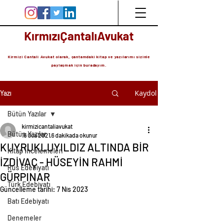
KırmızıÇantalıAvukat
Kirmizi Cantali Avukat olarak, çantamdaki kitap ve yazılarımı sizinle
paylaşmak için buradayım.
Kaydol
Yazı
Bütün Yazılar
kirmizicantaliavukat
Bütün Yazılar
16 Oca 2021
6 dakikada okunur
KUYRUKLUYILDIZ ALTINDA BİR
Kitap İncelemeleri
İZDİVAÇ - HÜSEYİN RAHMİ
Rus Edebiyatı
GÜRPINAR
Türk Edebiyatı
Güncelleme tarihi:
7 Nis 2023
Batı Edebiyatı
Denemeler