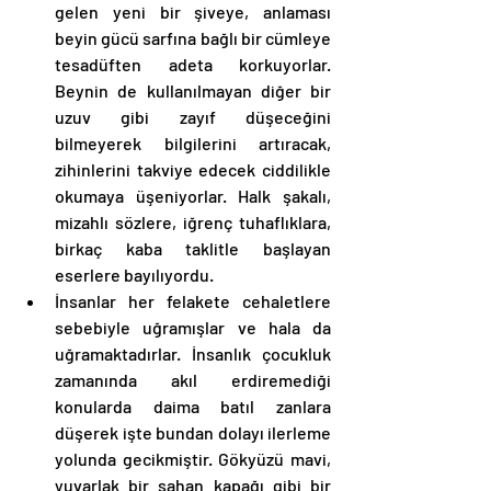
gelen yeni bir şiveye, anlaması 
beyin gücü sarfına bağlı bir cümleye 
tesadüften adeta korkuyorlar. 
Beynin de kullanılmayan diğer bir 
uzuv gibi zayıf düşeceğini 
bilmeyerek bilgilerini artıracak, 
zihinlerini takviye edecek ciddilikle 
okumaya üşeniyorlar. Halk şakalı, 
mizahlı sözlere, iğrenç tuhaflıklara, 
birkaç kaba taklitle başlayan 
eserlere bayılıyordu. 
İnsanlar her felakete cehaletlere 
sebebiyle uğramışlar ve hala da 
uğramaktadırlar. İnsanlık çocukluk 
zamanında akıl erdiremediği 
konularda daima batıl zanlara 
düşerek işte bundan dolayı ilerleme 
yolunda gecikmiştir. Gökyüzü mavi, 
yuvarlak bir sahan kapağı gibi bir 