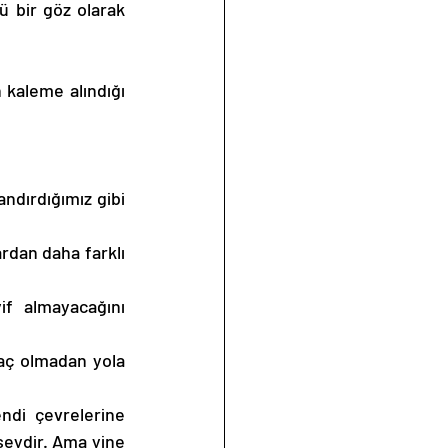
bir göz olarak 
ndırdığımız gibi 
dan daha farklı 
 
f almayacağını 
maç olmadan yola 
ndi çevrelerine 
şeydir. Ama yine 