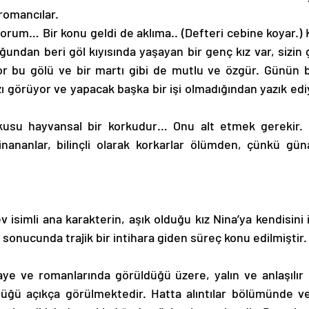
 romancılar. 
yorum… Bir konu geldi de aklıma.. (Defteri cebine koyar.) 
ndan beri göl kıyısında yaşayan bir genç kız var, sizin gibi
or bu gölü ve bir martı gibi de mutlu ve özgür. Günün b
zı görüyor ve yapacak başka bir işi olmadığından yazık ediyo
kusu hayvansal bir korkudur… Onu alt etmek gerekir.
nananlar, bilinçli olarak korkarlar ölümden, çünkü günahl
v isimli ana karakterin, aşık olduğu kız Nina’ya kendisini 
 sonucunda trajik bir intihara giden süreç konu edilmiştir.
ye ve romanlarında görüldüğü üzere, yalın ve anlaşılır b
ğü açıkça görülmektedir. Hatta alıntılar bölümünde ver