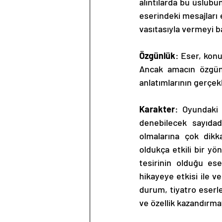
alıntılarda bu üslubu
eserindeki mesajları 
vasıtasıyla vermeyi b
Özgünlük
: Eser, konu
Ancak amacın özgün v
anlatımlarının gerçek
Karakter
: Oyundaki
denebilecek sayıdad
olmalarına çok dikka
oldukça etkili bir y
tesirinin olduğu ese
hikayeye etkisi ile v
durum, tiyatro eserle
ve özellik kazandırma