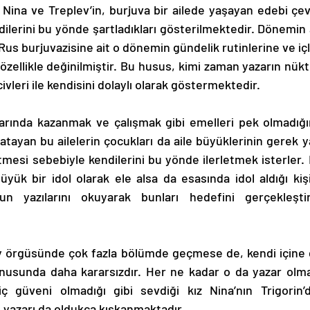
ilerini bu yönde şartladıkları gösterilmektedir. Dönemin 
Rus burjuvazisine ait o dönemin gündelik rutinlerine ve içl
özellikle değinilmiştir. Bu husus, kimi zaman yazarın nükte
ivleri ile kendisini dolaylı olarak göstermektedir. 
 atayan bu ailelerin çocukları da aile büyüklerinin gerek y
etmesi sebebiyle kendilerini bu yönde ilerletmek isterler.
büyük bir idol olarak ele alsa da esasında idol aldığı kişi
n yazılarını okuyarak bunları hedefini gerçekleştir
nusunda daha kararsızdır. Her ne kadar o da yazar olma
ç güveni olmadığı gibi sevdiği kız Nina’nın Trigorin’d
 yazarı da oldukça kıskanmaktadır. 