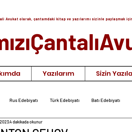
ali Avukat olarak, çantamdaki kitap ve yazılarımı sizinle paylaşmak iç
mızıÇantalıAv
kımda
Yazılarım
Sizin Yazıla
Rus Edebiyatı
Türk Edebiyatı
Batı Edebiyatı
 2023
4 dakikada okunur
ıra
Diğer