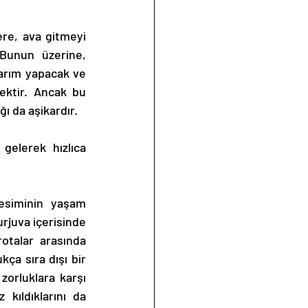
Bunun üzerine, 
karım yapacak ve 
ektir. Ancak bu 
ı da aşikardır. 
rjuva içerisinde 
talar arasında 
ça sıra dışı bir 
orluklara karşı 
kıldıklarını da 