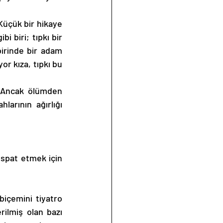
Küçük bir hikaye 
 biri; tıpkı bir 
irinde bir adam 
r kıza, tıpkı bu 
 Ancak ölümden 
arının ağırlığı 
ispat etmek için 
içemini tiyatro 
ilmiş olan bazı 