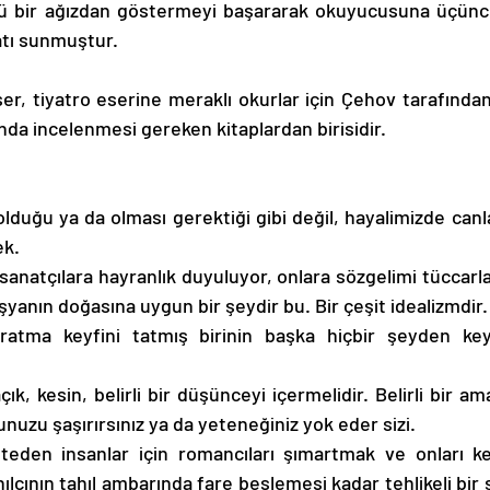
ü bir ağızdan göstermeyi başararak okuyucusuna üçüncü 
tı sunmuştur. 
nda incelenmesi gereken kitaplardan birisidir.  
lduğu ya da olması gerektiği gibi değil, hayalimizde canla
k. 
anatçılara hayranlık duyuluyor, onlara sözgelimi tüccarlar
şyanın doğasına uygun bir şeydir bu. Bir çeşit idealizmdir.
atma keyfini tatmış birinin başka hiçbir şeyden keyi
 
çık, kesin, belirli bir düşünceyi içermelidir. Belirli bir a
unuzu şaşırırsınız ya da yeteneğiniz yok eder sizi. 
teden insanlar için romancıları şımartmak ve onları ke
ılcının tahıl ambarında fare beslemesi kadar tehlikeli bir 