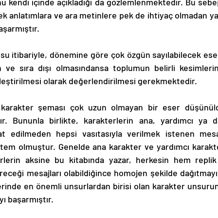
nu kendi içinde açıkladığı da gözlemlenmektedir. Bu sebep
ek anlatımlara ve ara metinlere pek de ihtiyaç olmadan yal
aşarmıştır. 
su itibariyle, dönemine göre çok özgün sayılabilecek eser
e sıra dışı olmasındansa toplumun belirli kesimlerine
leştirilmesi olarak değerlendirilmesi gerekmektedir. 
 karakter şeması çok uzun olmayan bir eser düşünüld
ır. Bununla birlikte, karakterlerin ana, yardımcı ya d
t edilmeden hepsi vasıtasıyla verilmek istenen mesajl
öntem olmuştur. Genelde ana karakter ve yardımcı karakte
rlerin aksine bu kitabında yazar, herkesin hem replik
ereceği mesajları olabildiğince homojen şekilde dağıtmayı
rinde en önemli unsurlardan birisi olan karakter unsuruna 
yı başarmıştır. 