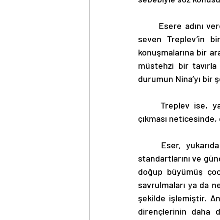
	Esere adını veren olay ise, alıntılar bölümünde kısaca da değinildiği üzere, ava gitmeyi 
seven Treplev’in bi
konuşmalarına bir ara
müstehzi bir tavırla
durumun Nina’yı bir ş
	Treplev ise, yaşadığı melankolik durumların ,Nina’nın bir gece evine gelerek hızlıca 
çıkması neticesinde, 
	Eser, yukarıda da bahsedildiği üzere, Rus toplumunun belirli bir kesiminin yaşam 
standartlarını ve günd
doğup büyümüş çocuk
savrulmaları ya da ne
şekilde işlemiştir. A
dirençlerinin daha d