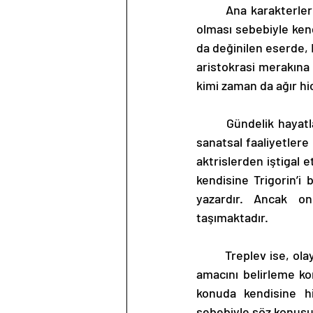
	Ana karakterler Nina ve Treplev’in, burjuva bir ailede yaşayan edebi çevrelerinin zengin 
olması sebebiyle kend
da değinilen eserde, 
aristokrasi merakına 
kimi zaman da ağır hic
	Gündelik hayatlarında kazanmak ve çalışmak gibi emelleri pek olmadığından kendilerini 
sanatsal faaliyetlere
aktrislerden iştigal 
kendisine Trigorin’i 
yazardır. Ancak onu
taşımaktadır. 
	Treplev ise, olay örgüsünde çok fazla bölümde geçmese de, kendi içine daha kapanık ve 
amacını belirleme ko
konuda kendisine hi
sebebiyle söz konusu