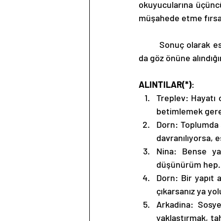
okuyucularına üçünc
müşahede etme fırsa
	Sonuç olarak eser, tiyatro eserine meraklı okurlar için Çehov tarafından kaleme alındığı 
da göz önüne alındığı
ALINTILAR(*)
: 
Treplev: Hayatı o
betimlemek gere
Dorn: Toplumda s
davranılıyorsa, e
Nina: Bense yar
düşünürüm hep.
Dorn: Bir yapıt a
çıkarsanız ya yol
Arkadina: Sosye
yaklaştırmak, tah