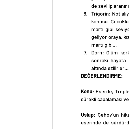
de sevilip aranır
Trigorin: Not alı
konusu. Çocukluğu
martı gibi seviy
geliyor oraya, kı
martı gibi…
Dorn: Ölüm kor
sonraki hayata i
altında ezilirler…
DEĞERLENDİRME:
Konu
: Eserde, Treple
sürekli çabalaması ve
Üslup: 
Çehov’un hika
eserinde de sürdürdü