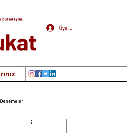
in buradayım.
Üye Girişi
ukat
rınız
Denemeler