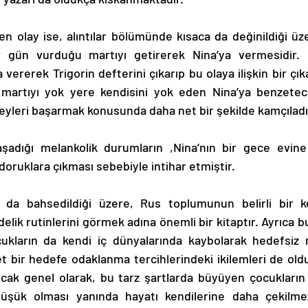
r gün vurduğu martıyı getirerek Nina’ya vermesidir. 
 vererek Trigorin defterini çıkarıp bu olaya ilişkin bir çı
 martıyı yok yere kendisini yok eden Nina’ya benzetec
eyleri başarmak konusunda daha net bir şekilde kamçıladığ
doruklara çıkması sebebiyle intihar etmiştir. 
elik rutinlerini görmek adına önemli bir kitaptır. Ayrıca bu
ların da kendi iç dünyalarında kaybolarak hedefsiz ro
t bir hedefe odaklanma tercihlerindeki ikilemleri de olduk
ncak genel olarak, bu tarz şartlarda büyüyen çocukların z
üşük olması yanında hayatı kendilerine daha çekilmez 