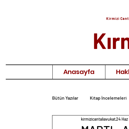
Kirmizi Cant
Kır
Anasayfa
Hak
Bütün Yazılar
Kitap İncelemeleri
kirmizicantaliavukat
24 Haz
Film İncelemeleri
Anı & Hat