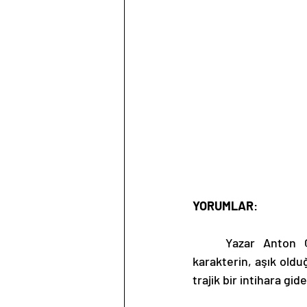
YORUMLAR
: 
	Yazar Anton Çehov’un kaleme almış olduğu tiyatro eserinde, Treplev isimli ana 
karakterin, aşık oldu
trajik bir intihara gid