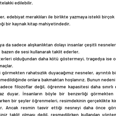
elakki edilebilir. 
eği bir kaynak kitap mahiyetindedir. 
k ya da sadece alışkanlıktan dolayı insanlar çeşitli nesneler
, bazen de sesi kullanarak taklit ederler. 
erleri olduğundan daha kötü göstermeyi, tragedya ise o
maçlar. 
i görmekten rahatsızlık duyacağımız nesneler, ayrıntılı bi
medildiğinde onlara bakmaktan hoşlanırız. Bunun nedeni
Sadece filozoflar değil, öğrenme kapasitesi daha sınırlı o
 duyar. İnsanların böyle bir benzerliği görmekten h
rken bir şeyler öğrenmeleri, resimdekinin gerçeklikte kimi
dir. Ancak resmin tasvir ettiği nesneyi daha önce gör
z taklit olması değil, resmedilirken kullanılan yöntem