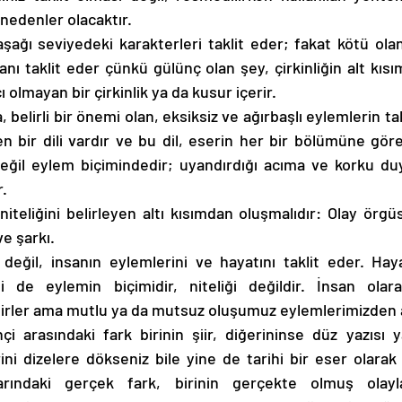
nedenler olacaktır. 
ğı seviyedeki karakterleri taklit eder; fakat kötü olan 
nı taklit eder çünkü gülünç olan şey, çirkinliğin alt kısıml
cı olmayan bir çirkinlik ya da kusur içerir. 
 belirli bir önemi olan, eksiksiz ve ağırbaşlı eylemlerin tak
n bir dili vardır ve bu dil, eserin her bir bölümüne göre 
ğil eylem biçimindedir; uyandırdığı acıma ve korku duy
. 
teliğini belirleyen altı kısımdan oluşmalıdır: Olay örgüsü
e şarkı. 
değil, insanın eylemlerini ve hayatını taklit eder. Hay
 de eylemin biçimidir, niteliği değildir. İnsan olarak
elirler ama mutlu ya da mutsuz oluşumuz eylemlerimizden an
hçi arasındaki fark birinin şiir, diğerininse düz yazısı y
ni dizelere dökseniz bile yine de tarihi bir eser olara
arındaki gerçek fark, birinin gerçekte olmuş olaylar