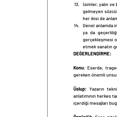
İsimler, yalın ve
gelmeyen sözcükle
her ikisi de anl
Genel anlamda im
ya da geçerliliğ
gerçekleşmesi ol
etmek sanatın ge
DEĞERLENDİRME:
Konu
: Eserde, trage
gereken önemli unsur
Üslup: 
Yazarın tekn
anlatımının herkes ta
içerdiği mesajları bu