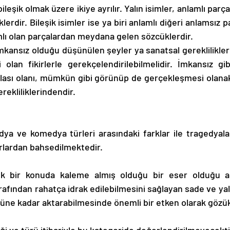
 bileşik olmak üzere ikiye ayrılır. Yalın isimler, anlamlı pa
rdir. Bileşik isimler ise ya biri anlamlı diğeri anlamsız p
amlı olan parçalardan meydana gelen sözcüklerdir. 
kansız olduğu düşünülen şeyler ya sanatsal gerekliliklerle
i olan fikirlerle gerekçelendirilebilmelidir. İmkansız g
ası olanı, mümkün gibi görünüp de gerçekleşmesi olanaks
rekliliklerindendir.
dya ve komedya türleri arasındaki farklar ile tragedyalar
lardan bahsedilmektedir. 
ik bir konuda kaleme almış olduğu bir eser olduğu aşi
rafından rahatça idrak edilebilmesini sağlayan sade ve yal
güne kadar aktarabilmesinde önemli bir etken olarak gözü