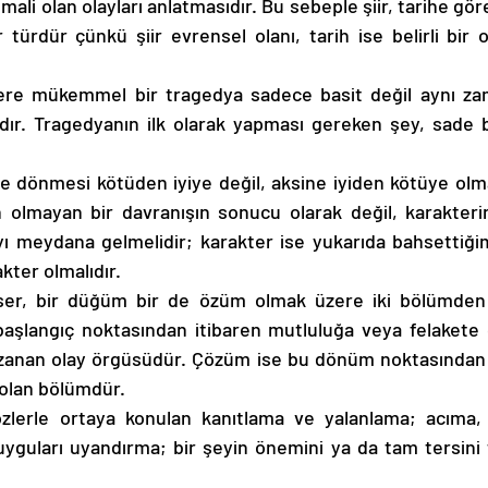
ali olan olayları anlatmasıdır. Bu sebeple şiir, tarihe göre
 türdür çünkü şiir evrensel olanı, tarih ise belirli bir o
re mükemmel bir tragedya sadece basit değil aynı za
dır. Tragedyanın ilk olarak yapması gereken şey, sade bir
ne dönmesi kötüden iyiye değil, aksine iyiden kötüye olma
 olmayan bir davranışın sonucu olarak değil, karakteri
ı meydana gelmelidir; karakter ise yukarıda bahsettiğim
akter olmalıdır. 
er, bir düğüm bir de özüm olmak üzere iki bölümden 
aşlangıç noktasından itibaren mutluluğa veya felakete
zanan olay örgüsüdür. Çözüm ise bu dönüm noktasından i
olan bölümdür. 
özlerle ortaya konulan kanıtlama ve yalanlama; acıma, 
yguları uyandırma; bir şeyin önemini ya da tam tersini t