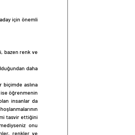
i, bazen renk ve 
lduğundan daha 
r biçimde aslına 
 ise öğrenmenin 
lan insanlar da 
oşlanmalarının 
 tasvir ettiğini 
mediyseniz onu 
ler, renkler ve 