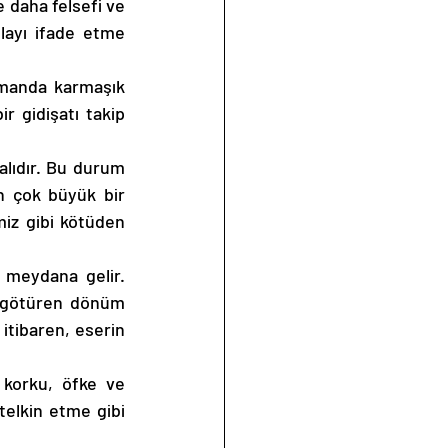
 daha felsefi ve 
layı ifade etme 
manda karmaşık 
 gidişatı takip 
lıdır. Bu durum 
n çok büyük bir 
iz gibi kötüden 
meydana gelir. 
 götüren dönüm 
tibaren, eserin 
korku, öfke ve 
elkin etme gibi 