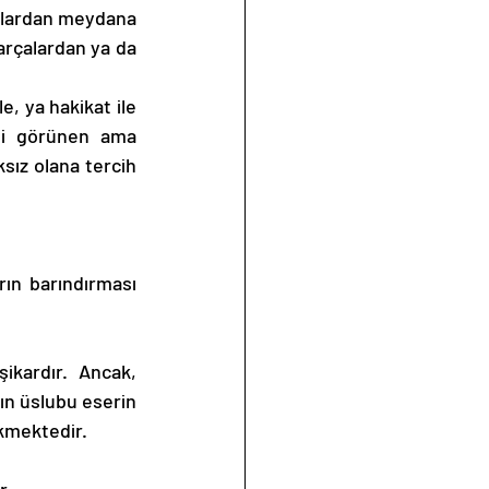
rçalardan meydana 
arçalardan ya da 
, ya hakikat ile 
ibi görünen ama 
ız olana tercih 
ın barındırması 
kardır. Ancak, 
ın üslubu eserin 
kmektedir. 