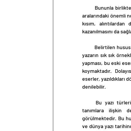
	Bununla birlikte eserde, kısa da olsa, şiirlere de değinilmiş ve diğer yazı disiplinleri ile 
aralarındaki önemli no
kısım, alıntılardan 
kazanılmasını da sağl
	Belirtilen hususlar dahilinde döneme ilişkin bazı çıkarımlar da yapılabilmektedir. Özellikle 
yazarın sık sık örnek
yapması, bu eski eser
koymaktadır. Dolayı
eserler, yazıldıkları 
denilebilir. 
	Bu yazı türlerinin niteliklerine değinirken, edebiyatın temel kavramları ve birtakım 
tanımlara ilişkin d
görülmektedir. Bu hus
ve dünya yazı tarihin