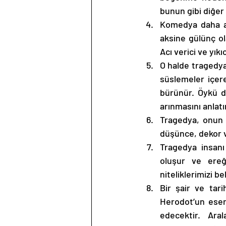
bunun gibi diğer 
Komedya daha aşa
aksine gülünç ola
Acı verici ve yıkı
O halde tragedya,
süslemeler içere
bürünür. Öykü de
arınmasını anlatır
Tragedya, onun ni
düşünce, dekor v
Tragedya insanı 
oluşur ve ereği
niteliklerimizi b
Bir şair ve tari
Herodot’un eseri
edecektir. Aral