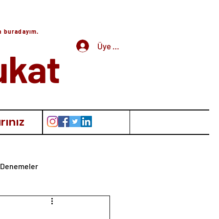
in buradayım.
Üye Girişi
ukat
rınız
Denemeler