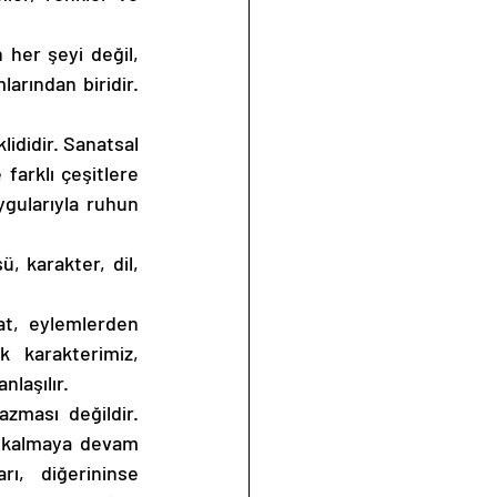
her şeyi değil, 
arından biridir. 
lididir. Sanatsal 
farklı çeşitlere 
gularıyla ruhun 
, karakter, dil, 
at, eylemlerden 
 karakterimiz, 
laşılır. 
azması değildir. 
k kalmaya devam 
ı, diğerininse 