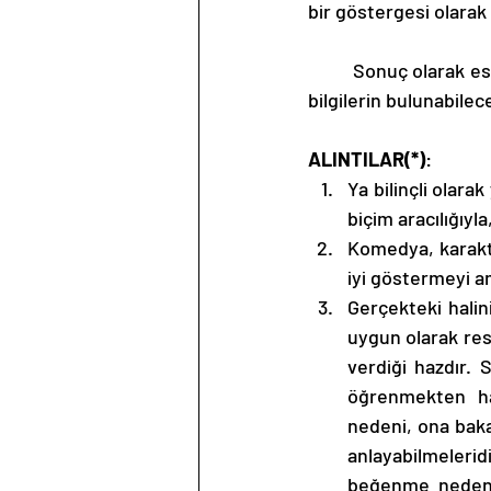
bir göstergesi olarak t
	Sonuç olarak eser, edebiyat meraklıları ile birlikte yazmaya istekli birçok aday için önemli 
bilgilerin bulunabilec
ALINTILAR(*)
: 
Ya bilinçli olara
biçim aracılığıyla
Komedya, karakt
iyi göstermeyi a
Gerçekteki halin
uygun olarak res
verdiği hazdır. 
öğrenmekten haz
nedeni, ona baka
anlayabilmeleri
beğenme nedenini