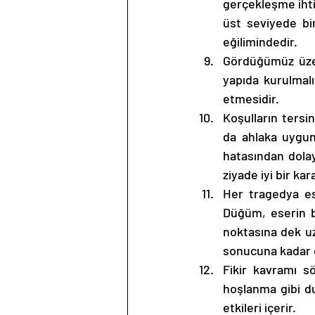
gerçekleşme ihtim
üst seviyede bir
eğilimindedir. 
Gördüğümüz üze
yapıda kurulmalı
etmesidir. 
Koşulların tersi
da ahlaka uygun
hatasından dolay
ziyade iyi bir kar
Her tragedya es
Düğüm, eserin b
noktasına dek u
sonucuna kadar 
Fikir kavramı s
hoşlanma gibi du
etkileri içerir. 