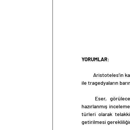
YORUMLAR
: 
	Aristoteles’in kaleme almış olduğu eserde, tragedya ve komedya türleri arasındaki farklar 
ile tragedyaların bar
	Eser, görüleceği üzere, teknik anlatımlar ile tragedya ve komedya türleri üzerine 
hazırlanmış inceleme
türleri olarak telak
getirilmesi gereklili