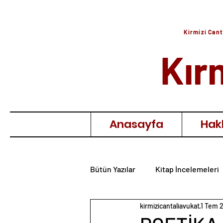
Kirmizi Cant
Kır
Anasayfa
Hak
Bütün Yazılar
Kitap İncelemeleri
kirmizicantaliavukat
1 Tem 
Film İncelemeleri
Anı & Hat