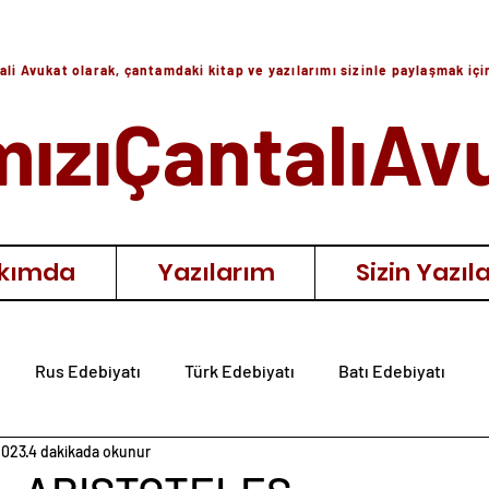
ali Avukat olarak, çantamdaki kitap ve yazılarımı sizinle paylaşmak iç
mızıÇantalıAv
kımda
Yazılarım
Sizin Yazıla
Rus Edebiyatı
Türk Edebiyatı
Batı Edebiyatı
2023
4 dakikada okunur
ıra
Diğer