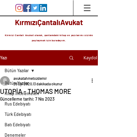
KırmızıÇantalıAvukat
Kirmizi Cantali Avukat olarak, çantamdaki kitap ve yazılarımı sizinle
paylaşmak için buradayım.
Kaydol
Yazı
Bütün Yazılar
avukatahmetozdemir
Bütün Yazılar
26 Eyl 2020
13 dakikada okunur
UTOPİA - THOMAS MORE
Kitap İncelemeleri
Güncelleme tarihi:
7 Nis 2023
Rus Edebiyatı
Türk Edebiyatı
Batı Edebiyatı
Denemeler