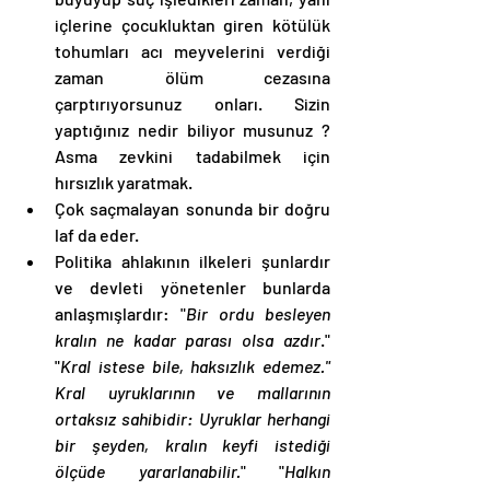
içlerine çocukluktan giren kötülük 
tohumları acı meyvelerini verdiği 
zaman ölüm cezasına 
çarptırıyorsunuz onları. Sizin 
yaptığınız nedir biliyor musunuz ? 
Asma zevkini tadabilmek için 
hırsızlık yaratmak.
Çok saçmalayan sonunda bir doğru 
laf da eder. 
Politika ahlakının ilkeleri şunlardır 
ve devleti yönetenler bunlarda 
anlaşmışlardır: "
Bir ordu besleyen 
kralın ne kadar parası olsa azdır
." 
"
Kral istese bile, haksızlık edemez." 
Kral uyruklarının ve mallarının 
ortaksız sahibidir: Uyruklar herhangi 
bir şeyden, kralın keyfi istediği 
ölçüde yararlanabilir.
" "
Halkın 