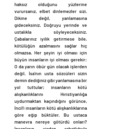
haksız olduğunu yüzlerine 
vurursanız, elbet dinlemezler sizi. 
Dikine değil, yanlamasına 
gideceksiniz. Doğruyu yerinde ve 
ustalıkla söyleyeceksiniz. 
Çabalarınız iyilik getirmese bile, 
kötülüğün azalmasını sağlar hiç 
olmazsa. Her şeyin iyi olması için 
büyün insanların iyi olması gerekir: 
O da yarın öbür gün olacak işlerden 
değil. İsa'nın usta sözcüleri sizin 
demin dediğiniz gibi yanlamasına bir 
yol tuttular; insanların kötü 
alışkanlıklarını Hıristiyanlığa 
uydurmaktan kaçındığını görünce, 
İncil'i insanların kötü alışkanlıklarına 
göre eğip büktüler. Bu ustaca 
manevra nereye götürdü onları? 
İnsanların vicdan rahatlığıyla 