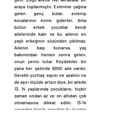
araya toplanmıştır. Evlenme çağına 
gelen genç kızlar, evlenip 
kocalarının evine giderler. Ama 
bütün erkek çocuklar kendi 
ailelerinde kalır ve bu ailenin en 
yaşlı erkeğinin sözünden çıkılmaz. 
Ailenin başı bunarsa, yaş 
bakımından hemen sonra gelen, 
onun yerini tutar. Köydekiler bir 
yana her şehirde 6000 aile vardır. 
Gerekli yurttaş sayısı ne azalsın ne 
de aşırı ölçüde artsın diye, bir ailede 
13, 14 yaşlarında çocukların, hiçbir 
zaman ondan az ve on altıdan çok 
olmamasına dikkat edilir. 13-14 
yaşından küçük çocuklar bu kuralın 
dışında kalırlar. Ama ötekilerin 
durumu kolayca düzenlenir. çünkü 