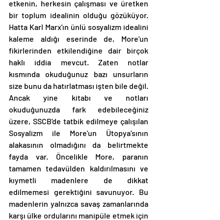
etkenin, herkesin çalışması ve üretken 
bir toplum idealinin olduğu gözüküyor. 
Hatta Karl Marx'ın ünlü sosyalizm idealini 
kaleme aldığı eserinde de, More'un 
fikirlerinden etkilendiğine dair birçok 
haklı iddia mevcut. Zaten notlar 
kısmında okuduğunuz bazı unsurların 
size bunu da hatırlatması işten bile değil. 
Ancak yine kitabı ve notları 
okuduğunuzda fark edebileceğiniz 
üzere, SSCB'de tatbik edilmeye çalışılan 
Sosyalizm ile More'un Ütopya'sının 
alakasının olmadığını da belirtmekte 
fayda var. Öncelikle More, paranın 
tamamen tedavülden kaldırılmasını ve 
kıymetli madenlere de dikkat 
edilmemesi gerektiğini savunuyor. Bu 
madenlerin yalnızca savaş zamanlarında 
karşı ülke ordularını manipüle etmek için 