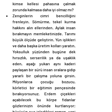
kimse kellesi pahasına çalmak 
zorunda kalmasa daha iyi olmaz mı?
Zenginlerin cimri bencilliğini 
frenleyin. Sömürme, tekel kurma 
hakkını alın ellerinden. Aylak insan 
bırakmayın memleketinizde. Tarımı 
büyük ölçüde geliştirin. Yün işlikleri 
ve daha başka üretim kolları yaratın. 
Yoksulluk yüzünden bugüne dek 
hırsızlık, serserilik ya da uşaklık 
eden, aşağı yukarı aynı kaderi 
paylaşan bir sürü insan oralara gidip 
yararlı bir çalışma yoluna girsin. 
Milyonlarca çocuğu bozucu, 
körletici bir eğitimin pençesinde 
bırakıyorsunuz. Erdem çiçekleri 
açabilecek bu körpe fidanlar 
gözlerinizin önünde kurtlanıyor; 
büyüyüp suç işledikleri zaman, yani 