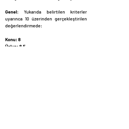
Genel
: Yukarıda belirtilen kriterler 
uyarınca 10 üzerinden gerçekleştirilen 
değerlendirmede:
Konu: 8
Üslup: 8,5
Özgünlük: 6,5
Karakter: 8
Akıcılık: 8,5
puanlarını alan eserin genel ortalaması  
7,9 puandır. 8 barajına neredeyse ulaşmış 
olduğu ve özgünlük kriterinin 
değerlendirme kıstasında önemli 
unsurlardan birisi olarak aranmaması 
gerektiği göz önüne alındığında, eserin 
kesinlikle incelenmesi gereken Türk 