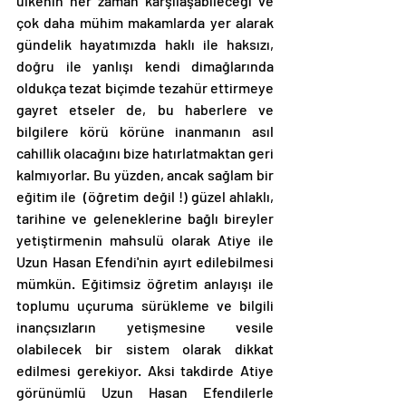
ülkenin her zaman karşılaşabileceği ve 
çok daha mühim makamlarda yer alarak 
gündelik hayatımızda haklı ile haksızı, 
doğru ile yanlışı kendi dimağlarında 
oldukça tezat biçimde tezahür ettirmeye 
gayret etseler de, bu haberlere ve 
bilgilere körü körüne inanmanın asıl 
cahillik olacağını bize hatırlatmaktan geri 
kalmıyorlar. Bu yüzden, ancak sağlam bir 
eğitim ile  (öğretim değil !) güzel ahlaklı, 
tarihine ve geleneklerine bağlı bireyler 
yetiştirmenin mahsulü olarak Atiye ile 
Uzun Hasan Efendi'nin ayırt edilebilmesi 
mümkün. Eğitimsiz öğretim anlayışı ile 
toplumu uçuruma sürükleme ve bilgili 
inançsızların yetişmesine vesile 
olabilecek bir sistem olarak dikkat 
edilmesi gerekiyor. Aksi takdirde Atiye 
görünümlü Uzun Hasan Efendilerle 