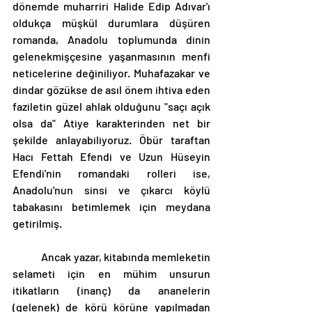
dönemde muharriri Halide Edip Adıvar'ı 
oldukça müşkül durumlara düşüren 
romanda, Anadolu toplumunda dinin 
gelenekmişçesine yaşanmasının menfi 
neticelerine değiniliyor. Muhafazakar ve 
dindar gözükse de asıl önem ihtiva eden 
faziletin güzel ahlak olduğunu "saçı açık 
olsa da" Atiye karakterinden net bir 
şekilde anlayabiliyoruz. Öbür taraftan 
Hacı Fettah Efendi ve Uzun Hüseyin 
Efendi'nin romandaki rolleri ise, 
Anadolu'nun sinsi ve çıkarcı köylü 
tabakasını betimlemek için meydana 
getirilmiş.
	Ancak yazar, kitabında memleketin 
selameti için en mühim unsurun 
itikatların (inanç) da ananelerin 
(gelenek) de körü körüne yapılmadan 