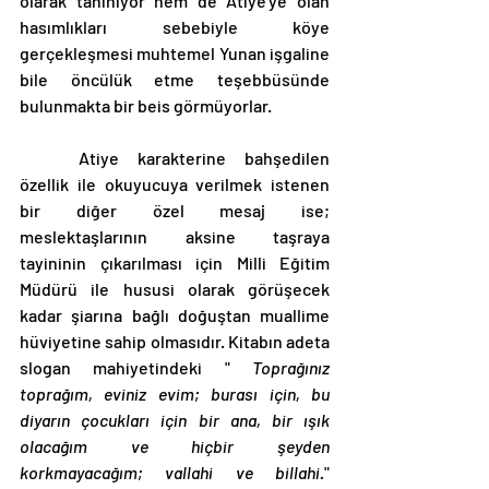
olarak tanınıyor hem de Atiye'ye olan 
hasımlıkları sebebiyle köye 
gerçekleşmesi muhtemel Yunan işgaline 
bile öncülük etme teşebbüsünde 
bulunmakta bir beis görmüyorlar.
	Atiye karakterine bahşedilen 
özellik ile okuyucuya verilmek istenen 
bir diğer özel mesaj ise; 
meslektaşlarının aksine taşraya 
tayininin çıkarılması için Milli Eğitim 
Müdürü ile hususi olarak görüşecek 
kadar şiarına bağlı doğuştan muallime 
hüviyetine sahip olmasıdır. Kitabın adeta 
slogan mahiyetindeki " 
Toprağınız 
toprağım, eviniz evim; burası için, bu 
diyarın çocukları için bir ana, bir ışık 
olacağım ve hiçbir şeyden 
korkmayacağım; vallahi ve billahi.
" 