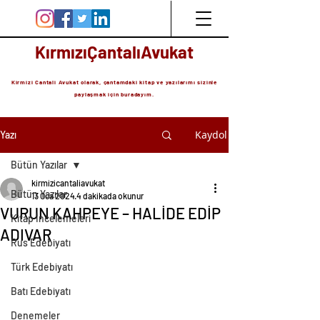
KırmızıÇantalıAvukat
Kirmizi Cantali Avukat olarak, çantamdaki kitap ve yazılarımı sizinle
paylaşmak için buradayım.
Kaydol
Yazı
Bütün Yazılar
kirmizicantaliavukat
Bütün Yazılar
13 Oca 2024
4 dakikada okunur
VURUN KAHPEYE – HALİDE EDİP
Kitap İncelemeleri
ADIVAR
Rus Edebiyatı
Türk Edebiyatı
Batı Edebiyatı
Denemeler