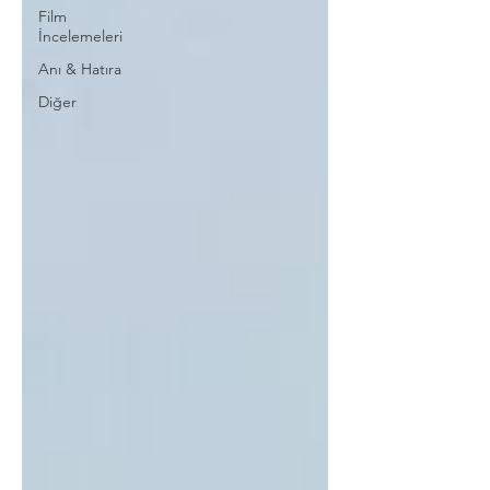
Film
İncelemeleri
Anı & Hatıra
Diğer