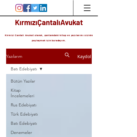
KırmızıÇantalıAvukat
Kirmizi Cantali Avukat olarak, çantamdaki kitap ve yazılarımı sizinle
paylaşmak için buradayım.
Kaydol
Yazılarım
Batı Edebiyatı
Bütün Yazılar
Kitap
İncelemeleri
Rus Edebiyatı
Türk Edebiyatı
Batı Edebiyatı
Denemeler